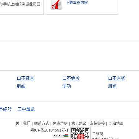
下载本页内容
你手机上继续浏览此页面
口不择言
口不绝吟
口不言钱
册函
册功
册勋
不绝吟
口中蚤虱
|
|
|
|
|
关于我们
联系方式
免责声明
意见建议
友情链接
网站地图
粤ICP备10104591号-1
二维码