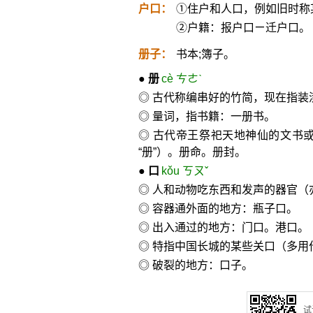
户口：
①住户和人口，例如旧时称
②户籍：报户口ㄧ迁户口。
册子：
书本;簿子。
●
册
cè ㄘㄜˋ
◎ 古代称编串好的竹简，现在指装
◎ 量词，指书籍：一册书。
◎ 古代帝王祭祀天地神仙的文书
“册”）。册命。册封。
●
口
kǒu ㄎㄡˇ
◎ 人和动物吃东西和发声的器官（
◎ 容器通外面的地方：瓶子口。
◎ 出入通过的地方：门口。港口。
◎ 特指中国长城的某些关口（多用
◎ 破裂的地方：口子。
试