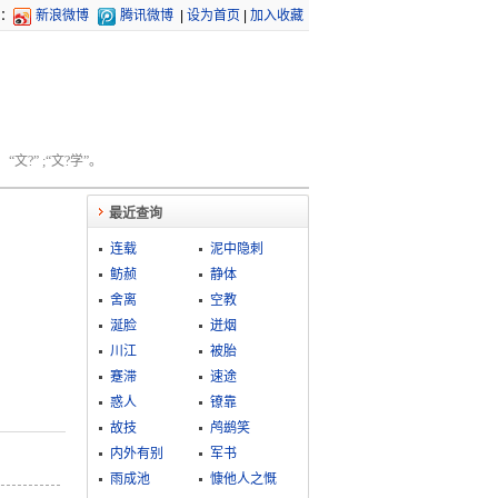
：
新浪微博
腾讯微博
|
设为首页
|
加入收藏
文?” ;“文?学”。
最近查询
连载
泥中隐刺
鲂赪
静体
舍离
空教
涎脸
迸烟
川江
被胎
蹇滞
速途
惑人
镣靠
故技
鸬鹚笑
内外有别
军书
雨成池
慷他人之慨