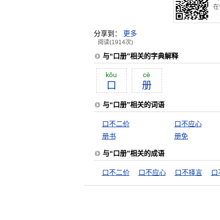
在
分享到：
更多
阅读(1914次)
与“口册”相关的字典解释
kŏu
cè
口
册
与“口册”相关的词语
口不二价
口不应心
册书
册免
与“口册”相关的成语
口不二价
口不应心
口不择言
口