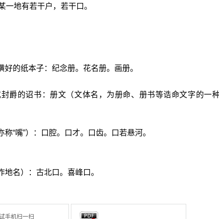
某一地有若干户，若干口。
潢好的纸本子：纪念册。花名册。画册。
或封爵的诏书：册文（文体名，为册命、册书等诰命文字的一
亦称“嘴”）：口腔。口才。口齿。口若悬河。
作地名）：古北口。喜峰口。
试手机扫一扫