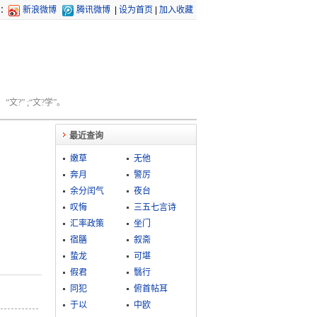
：
新浪微博
腾讯微博
|
设为首页
|
加入收藏
文?” ;“文?学”。
最近查询
嫩草
无他
奔月
警厉
余分闰气
夜台
叹悔
三五七言诗
汇率政策
坐门
宿膳
叙斋
蛰龙
可堪
假君
翳行
同犯
俯首帖耳
于以
中欧