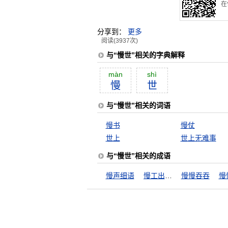
在
分享到：
更多
阅读(3937次)
与“慢世”相关的字典解释
màn
shì
慢
世
与“慢世”相关的词语
慢书
慢仗
世上
世上无难事
与“慢世”相关的成语
慢声细语
慢工出细活
慢慢吞吞
慢