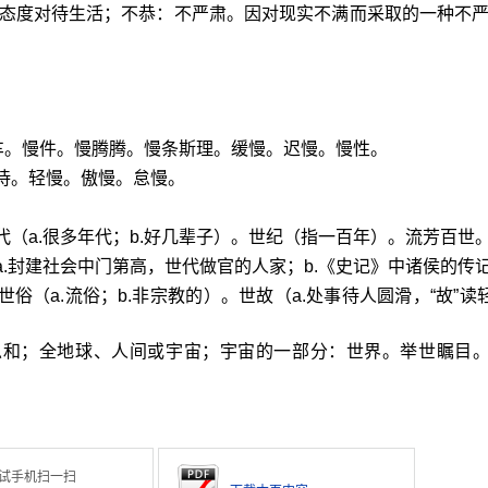
态度对待生活；不恭：不严肃。因对现实不满而采取的一种不
慢车。慢件。慢腾腾。慢条斯理。缓慢。迟慢。慢性。
待。轻慢。傲慢。怠慢。
代（a.很多年代；b.好几辈子）。世纪（指一百年）。流芳百世
a.封建社会中门第高，世代做官的人家；b.《史记》中诸侯的传
俗（a.流俗；b.非宗教的）。世故（a.处事待人圆滑，“故”读轻
总和；全地球、人间或宇宙；宇宙的一部分：世界。举世瞩目
试手机扫一扫