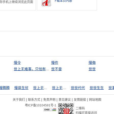
下载本页内容
你手机上继续浏览此页面
慢令
慢件
慢侮
世上无难事，只怕有心人
世不曾
世世
慢腾腾
慢易生忧
世上无难事
世上无难事，只怕有心人
世世代代
世世生生
世
|
|
|
|
|
关于我们
联系方式
免责声明
意见建议
友情链接
网站地图
粤ICP备10104591号-1
二维码
扫描可直接访问