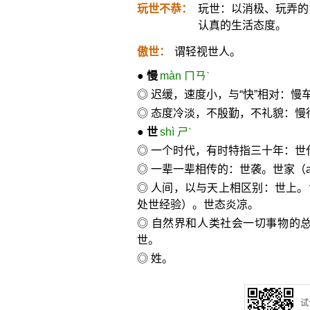
玩世不恭：
玩世：以消极、玩弄的
认真的生活态度。
傲世：
谓轻视世人。
●
慢
màn ㄇㄢˋ
◎ 迟缓，速度小，与“快”相对：
◎ 态度冷淡，不殷勤，不礼貌：慢
●
世
shì ㄕˋ
◎ 一个时代，有时特指三十年：世
◎ 一辈一辈相传的：世袭。世家（
◎ 人间，以与天上相区别：世上。世
处世经验）。世态炎凉。
◎ 自然界和人类社会一切事物的
世。
◎ 姓。
试