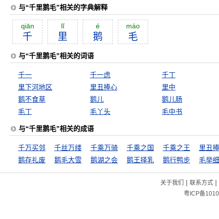
与“千里鹅毛”相关的字典解释
qiān
lĭ
é
máo
千
里
鹅
毛
与“千里鹅毛”相关的词语
千一
千一虑
千丁
里下河地区
里丑捧心
里中
鹅不食草
鹅儿
鹅儿肠
毛丁
毛丫头
毛中书
与“千里鹅毛”相关的成语
千万买邻
千丝万缕
千乘万骑
千乘之国
千乘之王
里丑
鹅存礼废
鹅毛大雪
鹅湖之会
鹅王择乳
鹅行鸭步
毛举
|
|
关于我们
联系方式
粤ICP备1010