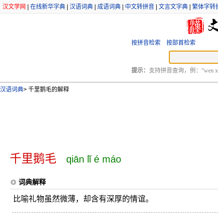
汉文学网
|
在线新华字典
|
汉语词典
|
成语词典
|
中文转拼音
|
文言文字典
|
繁体字转
按拼音检索
按部首检索
提示：
支持拼音查询，例：“wen xu
汉语词典
>
千里鹅毛的解释
千里鹅毛
qiān lǐ é máo
词典解释
比喻礼物虽然微薄，却含有深厚的情谊。