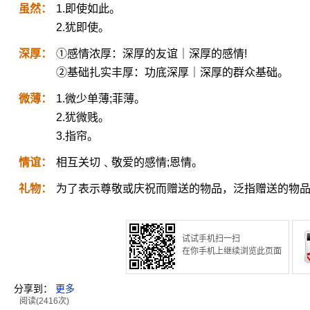
虽然：
1.即使如此。
2.犹即使。
深厚：
①感情浓厚：深厚的友谊｜深厚的感情!
②基础扎实丰厚：功底深厚｜深厚的群众基础。
微薄：
1.微少单薄;菲薄。
2.犹微贱。
3.指帘。
情谊：
相互关切﹑敬爱的感情;恩情。
礼物：
为了表示尊敬或庆祝而赠送的物品，泛指赠送的物
试试手机扫一扫
在你手机上继续浏览此页面
分享到：
更多
阅读(2416次)