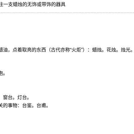
住一支蜡烛的无饰或带饰的器具
蜡油，点着取亮的东西（古代亦称“火炬”）：蜡烛。花烛。烛光
泡。
。窗台。灯台。
关的事物：台鉴。台甫。