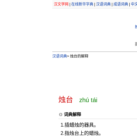
汉文学网
|
在线新华字典
|
汉语词典
|
成语词典
|
中
汉语词典
>
烛台的解释
烛台
zhú tái
词典解释
1.插蜡烛的器具。
2.指烛台上的蜡烛。