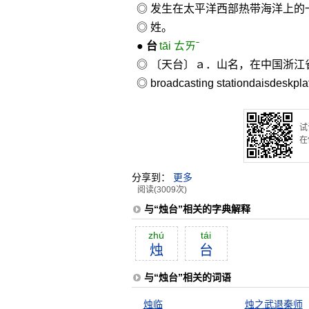
◎ 发生在太平洋西部热带海洋上的
◎ 姓。
●
台
tāi ㄊㄞˉ
◎ 〔天台〕ａ．山名，在中国浙江
◎
broadcasting station
daisdesk
pla
试
在
分享到：
更多
阅读(3009次)
与“烛台”相关的字典解释
zhú
tái
烛
台
与“烛台”相关的词语
烛临
烛之武退秦师