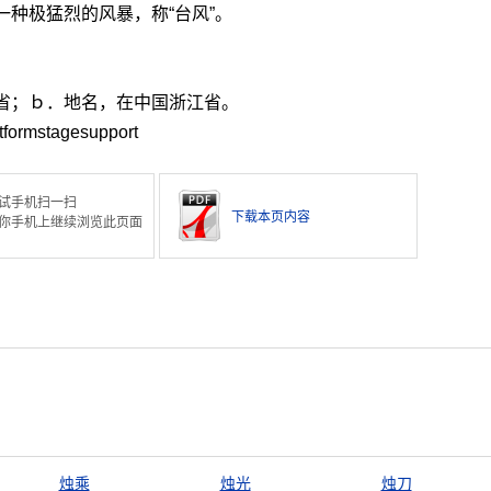
一种极猛烈的风暴，称“台风”。
省；ｂ．地名，在中国浙江省。
tform
stage
support
试手机扫一扫
下载本页内容
你手机上继续浏览此页面
烛乘
烛光
烛刀