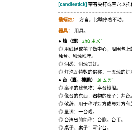
[candlestick]
带有尖钉或空穴以托
插蜡烛：
方言。比喻停着不动。
器具：
用具。
●
烛
（燭）
zhú ㄓㄨˊ
◎ 用线绳或苇子做中心，周围包上
烛台。风烛残年。
◎ 洞悉：洞烛其奸。
◎ 灯泡瓦特数的俗称：十五烛的灯
●
台
（臺，檯颱）
tái ㄊㄞˊ
◎ 高平的建筑物：亭台楼阁。
◎ 像台的东西，器物的座子：井台
◎ 敬辞，用于称呼对方或与对方有
◎ 量词：一台戏。
◎ 台湾省的简称：台胞。台币。
◎ 桌子、案子：写字台。