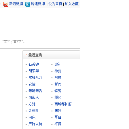
：
新浪微博
腾讯微博
|
设为首页
|
加入收藏
文?” ;“文?学”。
最近查询
石英钟
遵礼
胡荣华
神要
常鳞凡介
附慰
安谧
暂而
笨嘴笨舌
擘笺
切齿人
郊区
方驰
西域都护府
金蕉叶
床衽
河床
军目
严阵以待
裈褲