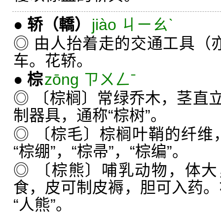
●
轿
（轎）
jiào ㄐㄧㄠˋ
◎ 由人抬着走的交通工具（亦
车。花轿。
●
棕
zōng ㄗㄨㄥˉ
◎ 〔棕榈〕常绿乔木，茎直
制器具，通称“棕树”。
◎ 〔棕毛〕棕榈叶鞘的纤维，
“棕绷”，“棕帚”，“棕编”。
◎ 〔棕熊〕哺乳动物，体
食，皮可制皮褥，胆可入药。亦
“人熊”。