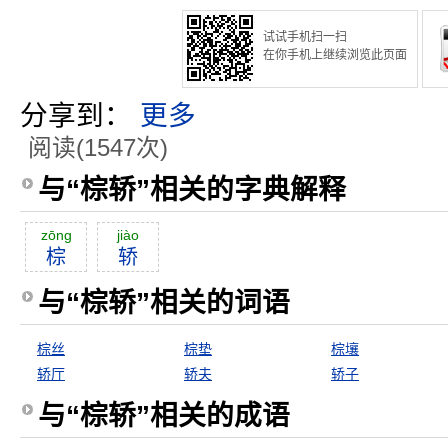
试试手机扫一扫
在你手机上继续浏览此页面
分享到：
更多
阅读(1547次)
与“棕轿”相关的字典解释
zōng
jiào
棕
轿
与“棕轿”相关的词语
棕丝
棕垫
棕壤
轿厅
轿夫
轿子
与“棕轿”相关的成语