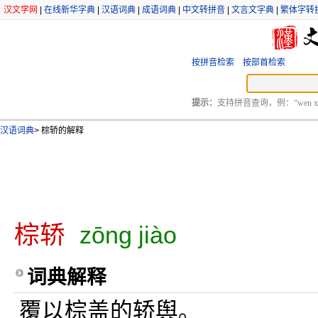
汉文学网
|
在线新华字典
|
汉语词典
|
成语词典
|
中文转拼音
|
文言文字典
|
繁体字转
按拼音检索
按部首检索
提示：
支持拼音查询，例：“wen xu
汉语词典
>
棕轿的解释
棕轿
zōng jiào
词典解释
覆以棕盖的轿舆。