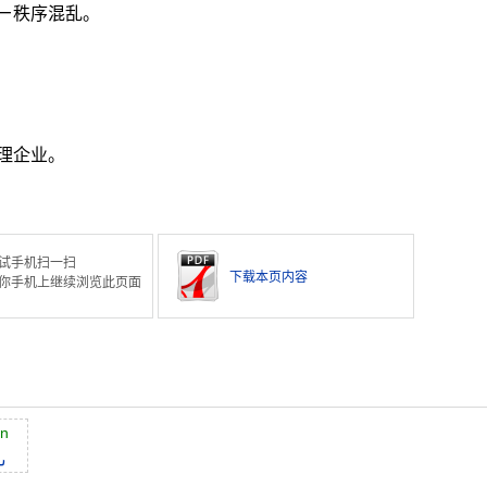
ㄧ秩序混乱。
理企业。
试手机扫一扫
下载本页内容
你手机上继续浏览此页面
àn
乱