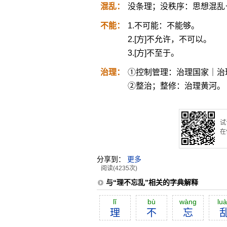
混乱：
没条理；没秩序：思想混乱
不能：
1.不可能：不能够。
2.[方]不允许，不可以。
3.[方]不至于。
治理：
①控制管理：治理国家｜治
②整治；整修：治理黄河。
试
在
分享到：
更多
阅读(4235次)
与“理不忘乱”相关的字典解释
lĭ
bù
wàng
lu
理
不
忘