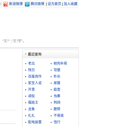
：
新浪微博
腾讯微博
|
设为首页
|
加入收藏
文?” ;“文?学”。
最近查询
老瓜
剜肉补疮
残日
穹壑
百废具作
朴劣
家至人说
屝履
开垦
庭壸
调役
刍豢
摄政王
鹁鸽
龙象
腮帮
扎扎
不夜侯
配电装置
饯行