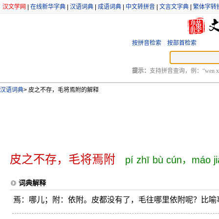
汉文学网
|
在线新华字典
|
汉语词典
|
成语词典
|
中文转拼音
|
文言文字典
|
繁体字转
按拼音检索
按部首检索
提示：
支持拼音查询，例：“wen xu
汉语词典
>
皮之不存，毛将焉附的解释
皮之不存，毛将焉附
pí zhī bù cún，máo ji
词典解释
焉：哪儿；附：依附。皮都没有了，毛往哪里依附呢？比喻