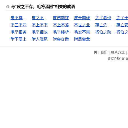
与“皮之不存，毛将焉附”相关的成语
皮不存而毛焉附
皮之不存，毛将安傅
皮伤肉绽
皮开肉破
之乎者也
之子
不三不四
不上不下
不上不落
不世之业
存亡危急之秋
存亡
毛举细务
毛举细故
毛举缕析
毛发不爽
将伯之助
将伯
附下罔上
附人骥尾
附会穿凿
附凤攀龙
|
|
关于我们
联系方式
粤ICP备1010