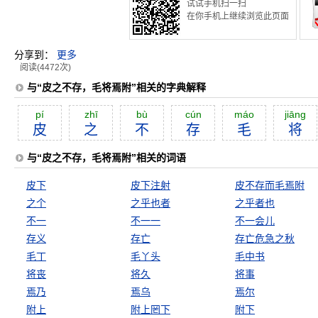
试试手机扫一扫
在你手机上继续浏览此页面
分享到：
更多
阅读(4472次)
与“皮之不存，毛将焉附”相关的字典解释
pí
zhī
bù
cún
máo
jiāng
皮
之
不
存
毛
将
与“皮之不存，毛将焉附”相关的词语
皮下
皮下注射
皮不存而毛焉附
之个
之乎也者
之乎者也
不一
不一一
不一会儿
存义
存亡
存亡危急之秋
毛丁
毛丫头
毛中书
将丧
将久
将事
焉乃
焉乌
焉尔
附上
附上罔下
附下