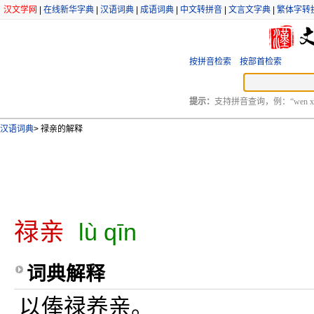
汉文学网
|
在线新华字典
|
汉语词典
|
成语词典
|
中文转拼音
|
文言文字典
|
繁体字转
按拼音检索
按部首检索
提示：
支持拼音查询，例：“wen xu
汉语词典
>
禄亲的解释
禄亲
lù qīn
词典解释
以俸禄养亲。