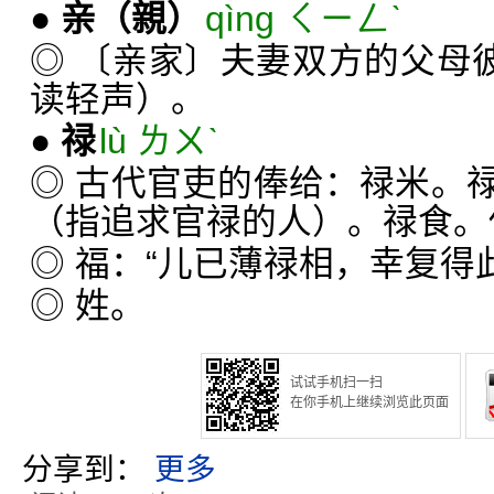
●
亲
（親）
qìng ㄑㄧㄥˋ
◎ 〔亲家〕夫妻双方的父母彼
读轻声）。
●
禄
lù ㄌㄨˋ
◎ 古代官吏的俸给：禄米。
（指追求官禄的人）。禄食。
◎ 福：“儿已薄禄相，幸复得
◎ 姓。
试试手机扫一扫
在你手机上继续浏览此页面
分享到：
更多