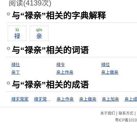
阅读(4139次)
与“禄亲”相关的字典解释
lù
qīn
禄
亲
与“禄亲”相关的词语
禄仕
禄令
禄位
亲丁
亲上作亲
亲上做亲
与“禄亲”相关的成语
禄无常家
禄无常家，福无定门
亲上作亲
亲上做亲
亲上加亲
亲上
|
|
关于我们
联系方式
粤ICP备1010