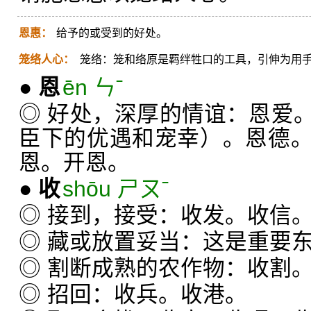
恩惠：
给予的或受到的好处。
笼络人心：
笼络：笼和络原是羁绊牲口的工具，引伸为用
●
恩
ēn ㄣˉ
◎ 好处，深厚的情谊：恩爱
臣下的优遇和宠幸）。恩德
恩。开恩。
●
收
shōu ㄕㄡˉ
◎ 接到，接受：收发。收信
◎ 藏或放置妥当：这是重要
◎ 割断成熟的农作物：收割
◎ 招回：收兵。收港。