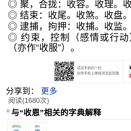
◎ 聚，合拢：收容。收理。
◎ 结束：收尾。收煞。收盘
◎ 逮捕，拘押：收捕。收监
◎ 约束，控制（感情或行
（亦作“收服”）。
试试手机扫一扫
在你手机上继续浏览此页面
分享到：
更多
阅读(1680次)
与“收恩”相关的字典解释
shōu
ēn