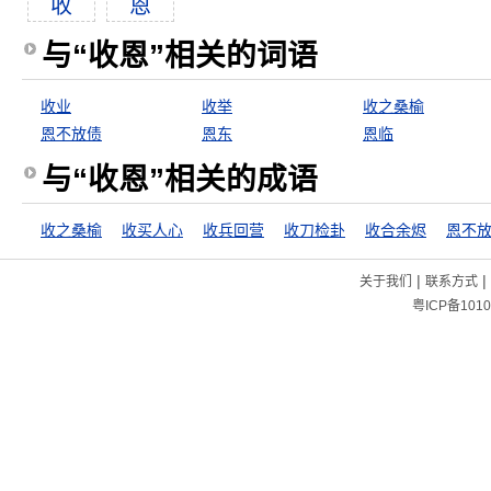
收
恩
与“收恩”相关的词语
收业
收举
收之桑榆
恩不放债
恩东
恩临
与“收恩”相关的成语
收之桑榆
收买人心
收兵回营
收刀检卦
收合余烬
恩不
|
|
关于我们
联系方式
粤ICP备1010