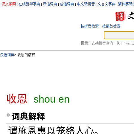
汉文学网
|
在线新华字典
|
汉语词典
|
成语词典
|
中文转拼音
|
文言文字典
|
繁体字转
按拼音检索
按部首检索
提示：
支持拼音查询，例：“wen xu
汉语词典
>
收恩的解释
收恩
shōu ēn
词典解释
谓施恩惠以笼络人心。