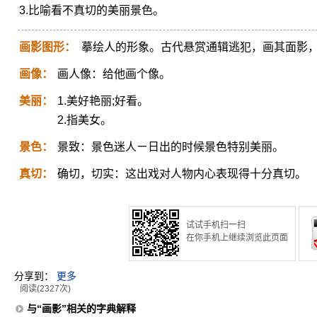
3.比喻看不真切的美丽景色。
画影图形：
摹绘人的形象。古代悬赏通辑逃犯，画其面影
画像：
画人像：给他画个像。
美丽：
1.美好艳丽;好看。
2.指美女。
景色：
景致：景色迷人ㄧ日出的时候景色特别美丽。
真切：
确切，切实：这出戏对人物内心表现得十分真切。
试试手机扫一扫
在你手机上继续浏览此页面
分享到：
更多
阅读(2327次)
与“画影”相关的字典解释