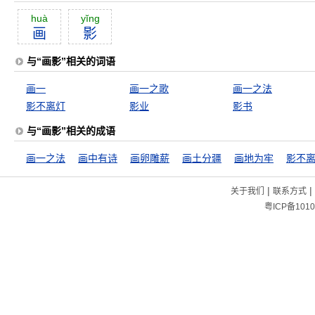
huà
yĭng
画
影
与“画影”相关的词语
画一
画一之歌
画一之法
影不离灯
影业
影书
与“画影”相关的成语
画一之法
画中有诗
画卵雕薪
画土分疆
画地为牢
影不
|
|
关于我们
联系方式
粤ICP备1010