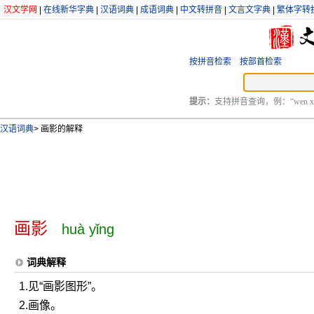
汉文学网
|
在线新华字典
|
汉语词典
|
成语词典
|
中文转拼音
|
文言文字典
|
繁体字转
按拼音检索
按部首检索
提示：
支持拼音查询，例：“wen xu
汉语词典
>
画影的解释
画影
huà yǐng
词典解释
1.见“画影图形”。
2.画像。