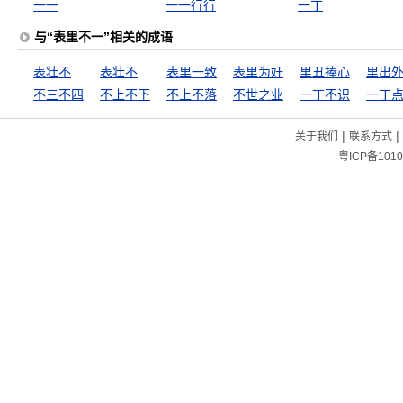
一一
一一行行
一丁
与“表里不一”相关的成语
表壮不如理壮
表壮不如里壮
表里一致
表里为奸
里丑捧心
里出
不三不四
不上不下
不上不落
不世之业
一丁不识
一丁
|
|
关于我们
联系方式
粤ICP备1010