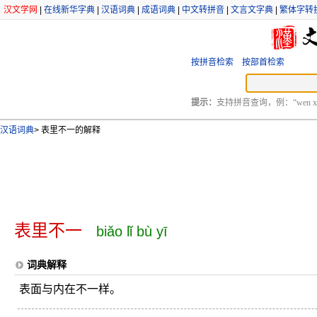
汉文学网
|
在线新华字典
|
汉语词典
|
成语词典
|
中文转拼音
|
文言文字典
|
繁体字转
按拼音检索
按部首检索
提示：
支持拼音查询，例：“wen xu
汉语词典
>
表里不一的解释
表里不一
biǎo lǐ bù yī
词典解释
表面与内在不一样。