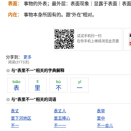
表面：
事物的外表；最外层：表面现象｜显露于表面｜表
内在：
事物本身所固有的。跟“外在”相对。
试试手机扫一扫
在你手机上继续浏览此页面
分享到：
更多
阅读(3773次)
与“表里不一”相关的字典解释
biăo
lĭ
bù
yī
表
里
不
一
与“表里不一”相关的词语
表丈
表丈人
表举
里下河地区
里丑捧心
里中
不一
不一一
不一会儿