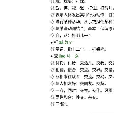
◎ 玩，玩耍：打球。
◎ 截，停，减，退：打住。打价儿
◎ 表示人体发出某种行为动作：打
◎ 进行某种活动，从事或担任某种
◎ 与某些动词结合，基本上保留原
◎ 自，从：打哪儿来？
●
打
dá ㄉㄚˊ
◎ 量词，指十二个：一打铅笔。
●
交
jiāo ㄐㄧㄠˉ
◎ 付托，付给：交活儿。交卷。交
◎ 相错，接合：交点。交界。交错
◎ 互相来往联系：交流。交易。交
◎ 与人相友好：交朋友。交契。
◎ 一齐，同时：交并。交作。风雨
◎ 两性和合：性交。杂交。
◎ 同“跤”。