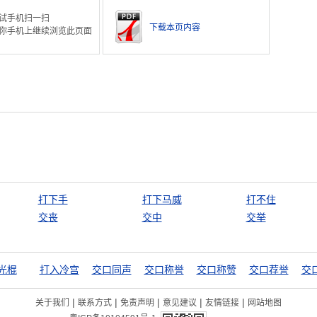
试手机扫一扫
下载本页内容
你手机上继续浏览此页面
打下手
打下马威
打不住
交丧
交中
交举
光棍
打入冷宫
交口同声
交口称誉
交口称赞
交口荐誉
交
|
|
|
|
|
关于我们
联系方式
免责声明
意见建议
友情链接
网站地图