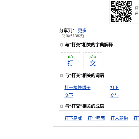
试
在
分享到：
更多
阅读(6138次)
与“打交”相关的字典解释
dă
jiāo
打
交
与“打交”相关的词语
打一棒快球子
打下
交下
交与
与“打交”相关的成语
打下马威
打个照面
打人骂狗
打