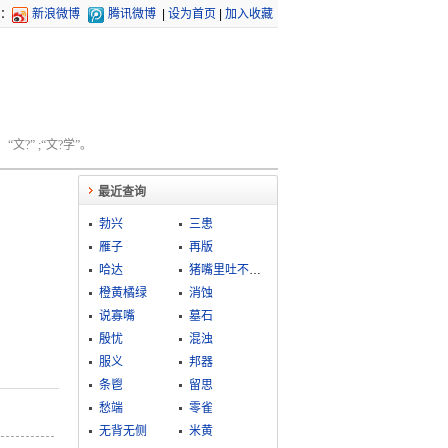
：
新浪微博
腾讯微博
|
设为首页
|
加入收藏
文?” ;“文?学”。
最近查询
勃兴
三患
雁子
再版
哈达
猪嘴里吐不出象牙
橙黄橘绿
消蚀
说寡嘴
墓石
殷忧
混浊
服义
邦器
条鬯
留思
愁端
零雀
无背无侧
米黄