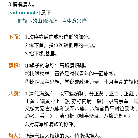
3.借指旗人。
[subordinate]
属下
他旗下的山顶酒店一直生意兴隆
下面：
1.次序靠后的或部位低的部分。
2.犹下首。指位次较低卑的一边。
3.指下级;基层。
旗帜：
①旗子的总称：高焰旗帜翻。
②比喻榜样：雷锋是时代青年的一面旗帜。
③比喻某种思想、学说或政治力量：十月革命的旗
八旗：
1.清代满族户口以军籍编制，分正黄﹑正白﹑正红
正黄﹑镶黄为上三旗(亦称内府三旗)﹐隶属亲军﹐
又编为蒙古八旗和汉军八旗。八旗官员平时管民政
通考．兵一》﹑清昭槤《啸亭杂录．八旗之制》。
2.对清军和满族的称呼。
旗人：
指清代编入旗籍的人。特指满族人。