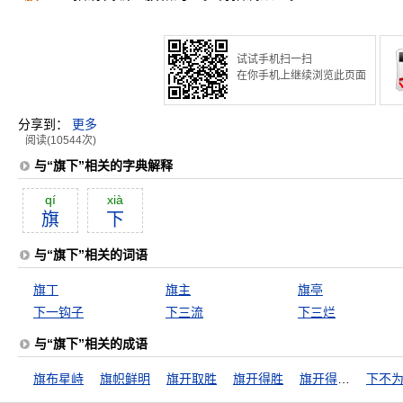
试试手机扫一扫
在你手机上继续浏览此页面
分享到：
更多
阅读(10544次)
与“旗下”相关的字典解释
qí
xià
旗
下
与“旗下”相关的词语
旗丁
旗主
旗亭
下一钩子
下三流
下三烂
与“旗下”相关的成语
旗布星峙
旗帜鲜明
旗开取胜
旗开得胜
旗开得胜，马到成功
下不