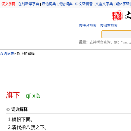
汉文学网
|
在线新华字典
|
汉语词典
|
成语词典
|
中文转拼音
|
文言文字典
|
繁体字转
按拼音检索
按部首检索
提示：
支持拼音查询，例：“wen xu
汉语词典
>
旗下的解释
旗下
qí xià
词典解释
1.旗帜下面。
2.清代指八旗之下。