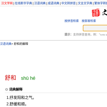
汉文学网
|
在线新华字典
|
汉语词典
|
成语词典
|
中文转拼音
|
文言文字典
|
繁体字转
按拼音检索
按部首检索
提示：
支持拼音查询，例：“wen xu
汉语词典
>
舒和的解释
舒和
shū hé
词典解释
1.抒发阳和之气。
2.舒缓和顺。