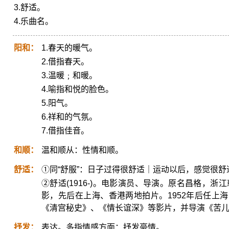
3.舒适。
4.乐曲名。
阳和：
1.春天的暖气。
2.借指春天。
3.温暖﹔和暖。
4.喻指和悦的脸色。
5.阳气。
6.祥和的气氛。
7.借指佳音。
和顺：
温和顺从：性情和顺。
舒适：
①同“舒服”：日子过得很舒适｜运动以后，感觉很舒
②舒适(1916-)。电影演员、导演。原名昌格，浙
影，先后在上海、香港两地拍片。1952年后任上
《清宫秘史》、《情长谊深》等影片，并导演《苦
抒发：
表达。多指情感方面：抒发豪情。