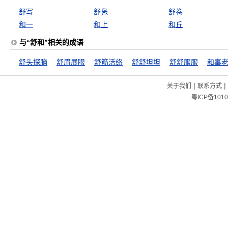
舒写
舒凫
舒卷
和一
和上
和丘
与“舒和”相关的成语
舒头探脑
舒眉展眼
舒筋活络
舒舒坦坦
舒舒服服
和事
|
|
关于我们
联系方式
粤ICP备1010