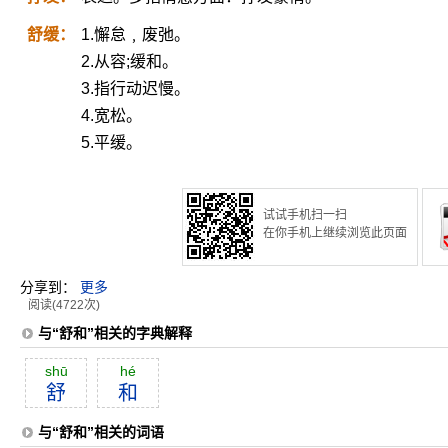
舒缓：
1.懈怠﹐废弛。
2.从容;缓和。
3.指行动迟慢。
4.宽松。
5.平缓。
试试手机扫一扫
在你手机上继续浏览此页面
分享到：
更多
阅读(4722次)
与“舒和”相关的字典解释
shū
hé
舒
和
与“舒和”相关的词语