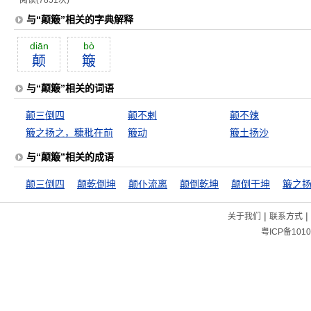
阅读(7851次)
与“颠簸”相关的字典解释
diān
bò
颠
簸
与“颠簸”相关的词语
颠三倒四
颠不剌
颠不辣
簸之扬之，糠秕在前
簸动
簸土扬沙
与“颠簸”相关的成语
颠三倒四
颠乾倒坤
颠仆流离
颠倒乾坤
颠倒干坤
|
|
关于我们
联系方式
粤ICP备1010