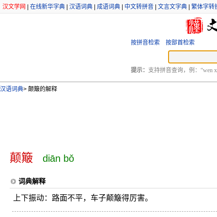
汉文学网
|
在线新华字典
|
汉语词典
|
成语词典
|
中文转拼音
|
文言文字典
|
繁体字转
按拼音检索
按部首检索
提示：
支持拼音查询，例：“wen xu
汉语词典
>
颠簸的解释
颠簸
diān bǒ
词典解释
上下振动：路面不平，车子颠簸得厉害。