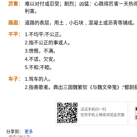
厉害：
难以对付或忍受；剧烈；凶猛：心跳得厉害ㄧ天热
利害。
路面：
道路的表层，用土﹑小石块﹑混凝土或沥青等铺成
不平：
1.不均平;不公正。
2.指不公正的事或人。
3.愤慨，不满。
4.不适，欠安。
5.不和;不睦。
车子：
1.驾车的人。
2.指善歌者。典出三国魏繁钦《与魏文帝笺》:“都
试试手机扫一扫
在你手机上继续浏览此页面
分享到：
更多