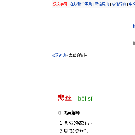
汉文学网
|
在线新华字典
|
汉语词典
|
成语词典
|
中
汉语词典
>
悲丝的解释
悲丝
bēi sī
词典解释
1.悲哀的弦乐声。
2.见“悲染丝”。