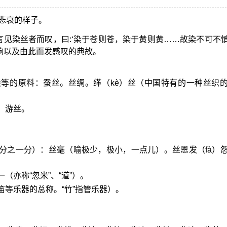
悲哀的样子。
言见染丝者而叹，曰:‘染于苍则苍，染于黄则黄……故染不可不慎也
影响以及由此而发感叹的典故。
缎等的原料：蚕丝。丝绸。缂（kè）丝（中国特有的一种丝织
。游丝。
。
分之一分）：丝毫（喻极少，极小，一点儿）。丝恩发（fà）
（亦称“忽米”、“道”）。
笛等乐器的总称。“竹”指管乐器）。