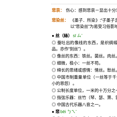
悲哀：
伤心：感到悲哀ㄧ显出十分
悲染丝：
《墨子．所染》:“子墨子
以“悲染丝”为易受习俗
●
丝
（絲）
sī ㄙˉ
◎ 蚕吐出的像线的东西，是织绸
品。亦作“刻丝”）。
◎ 像丝的东西：铁丝。菌丝。肉丝
◎ 细微，极小：一丝不苟。
◎ 绵长的思绪或感情：情丝。愁丝
◎ 中国市制重量单位（一丝等于千
小的恩怨）。
◎ 公制长度单位，一米的十万分之一
◎ 指弦乐器：丝竹（琴、瑟、箫、
◎ 中国古代乐器八音之一。
●
悲
bēi ㄅㄟˉ