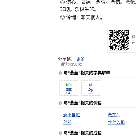
◎ 伤心，哀痛：悲哀。悲伤。悲
悲剧。乐极生悲。
◎ 怜悯：悲天悯人。
试
在
分享到：
更多
阅读(4350次)
与“悲丝”相关的字典解释
bēi
sī
悲
丝
与“悲丝”相关的词语
悲不自胜
悲东门
丝丝
丝丝入扣
与“悲丝”相关的成语