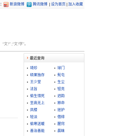
：
新浪微博
腾讯微博
|
设为首页
|
加入收藏
文?” ;“文?学”。
最近查询
琦珍
球门
硕果独存
髡屯
王少堂
生尘
法旨
锃亮
偷生惜死
迥韵
至高无上
豩命
凤楼
拯护
轻淡
借绯
偷寒送暖
腥窍
善治善能
晨昧