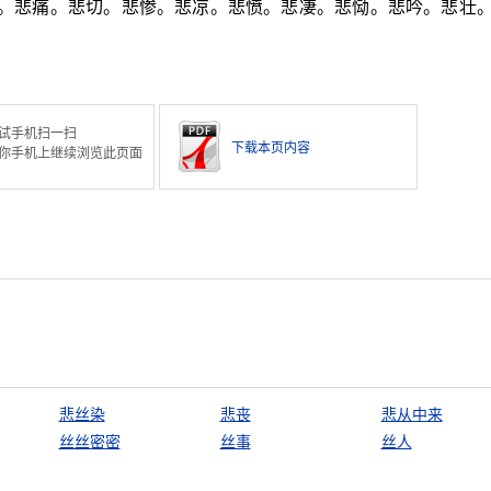
怆。悲痛。悲切。悲惨。悲凉。悲愤。悲凄。悲恸。悲吟。悲壮
试手机扫一扫
下载本页内容
你手机上继续浏览此页面
悲丝染
悲丧
悲从中来
丝丝密密
丝事
丝人