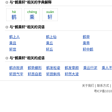
与“鹤乘轩”相关的字典解释
hè
chéng
xuān
鹤
乘
轩
与“鹤乘轩”相关的词语
鹤上人
鹤上仙
鹤举
乘且
乘丘
乘乖
轩世
轩丘
轩中鹤
与“鹤乘轩”相关的成语
鹤亦败道
鹤势螂形
鹤发松姿
鹤发童颜
乘云行泥
乘人
轩昂气宇
轩昂自若
轩昂魁伟
轩然大波
|
|
关于我们
联系方式
粤ICP备1010