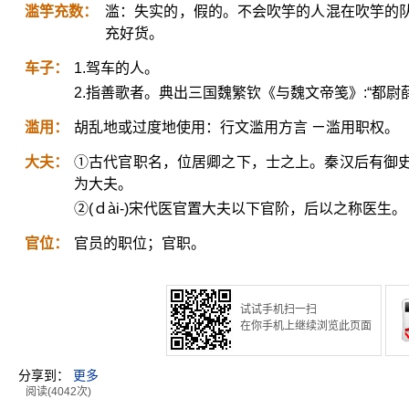
滥竽充数：
滥：失实的，假的。不会吹竽的人混在吹竽的
充好货。
车子：
1.驾车的人。
2.指善歌者。典出三国魏繁钦《与魏文帝笺》:“都
滥用：
胡乱地或过度地使用：行文滥用方言 ㄧ滥用职权。
大夫：
①古代官职名，位居卿之下，士之上。秦汉后有御
为大夫。
②(ｄài-)宋代医官置大夫以下官阶，后以之称医生。
官位：
官员的职位；官职。
试试手机扫一扫
在你手机上继续浏览此页面
分享到：
更多
阅读(4042次)