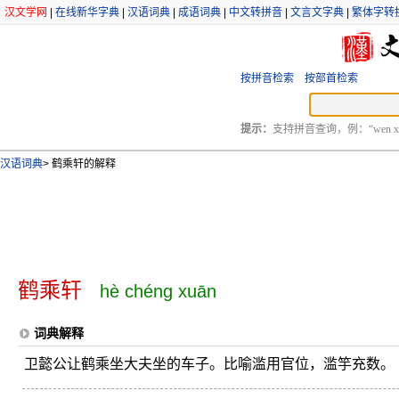
汉文学网
|
在线新华字典
|
汉语词典
|
成语词典
|
中文转拼音
|
文言文字典
|
繁体字转
按拼音检索
按部首检索
提示：
支持拼音查询，例：“wen xu
汉语词典
>
鹤乘轩的解释
鹤乘轩
hè chéng xuān
词典解释
卫懿公让鹤乘坐大夫坐的车子。比喻滥用官位，滥竽充数。