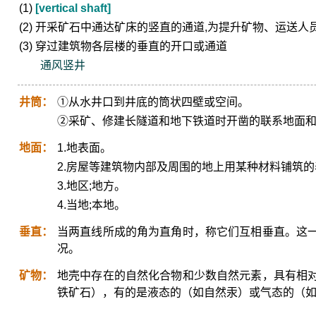
(1)
[vertical shaft]
(2) 开采矿石中通达矿床的竖直的通道,为提升矿物、运送
(3) 穿过建筑物各层楼的垂直的开口或通道
通风竖井
井筒：
①从水井口到井底的筒状四壁或空间。
②采矿、修建长隧道和地下铁道时开凿的联系地面
地面：
1.地表面。
2.房屋等建筑物内部及周围的地上用某种材料铺筑
3.地区;地方。
4.当地;本地。
垂直：
当两直线所成的角为直角时，称它们互相垂直。这
况。
矿物：
地壳中存在的自然化合物和少数自然元素，具有相
铁矿石），有的是液态的（如自然汞）或气态的（