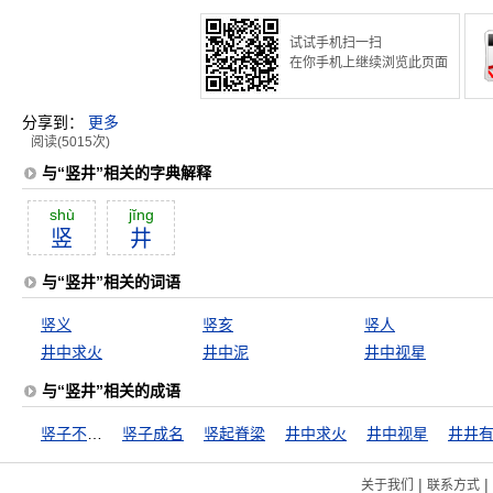
试试手机扫一扫
在你手机上继续浏览此页面
分享到：
更多
阅读(5015次)
与“竖井”相关的字典解释
shù
jĭng
竖
井
与“竖井”相关的词语
竖义
竖亥
竖人
井中求火
井中泥
井中视星
与“竖井”相关的成语
竖子不足与谋
竖子成名
竖起脊梁
井中求火
井中视星
井井
|
|
关于我们
联系方式