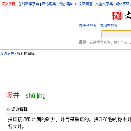
汉文学网
|
在线新华字典
|
汉语词典
|
成语词典
|
中文转拼音
|
文言文字典
|
繁体字转
按拼音检索
按部首检索
提示：
支持拼音查询，例：“wen xu
汉语词典
>
竖井的解释
竖井
shù jǐng
词典解释
指直接通到地面的矿井。井筒是垂直的。提升矿物的称主
名立井。