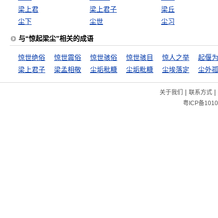
梁上君
梁上君子
梁丘
尘下
尘世
尘习
与“惊起梁尘”相关的成语
惊世绝俗
惊世震俗
惊世骇俗
惊世骇目
惊人之举
起偃
梁上君子
梁孟相敬
尘垢秕糠
尘垢粃糠
尘埃落定
尘外
|
|
关于我们
联系方式
粤ICP备1010