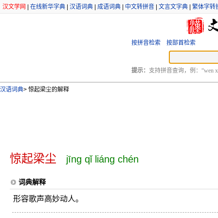
汉文学网
|
在线新华字典
|
汉语词典
|
成语词典
|
中文转拼音
|
文言文字典
|
繁体字转
按拼音检索
按部首检索
提示：
支持拼音查询，例：“wen xu
汉语词典
>
惊起梁尘的解释
惊起梁尘
jīng qǐ liáng chén
词典解释
形容歌声高妙动人。