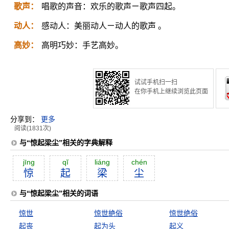
歌声：
唱歌的声音：欢乐的歌声ㄧ歌声四起。
动人：
感动人：美丽动人ㄧ动人的歌声 。
高妙：
高明巧妙：手艺高妙。
试试手机扫一扫
在你手机上继续浏览此页面
分享到：
更多
阅读(1831次)
与“惊起梁尘”相关的字典解释
jīng
qĭ
liáng
chén
惊
起
梁
尘
与“惊起梁尘”相关的词语
惊世
惊世絶俗
惊世绝俗
起丧
起为头
起义