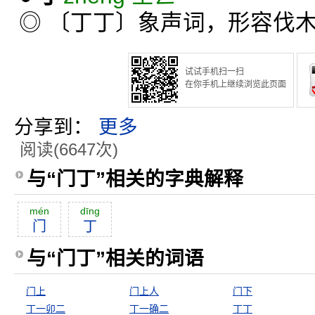
◎ 〔丁丁〕象声词，形容伐
试试手机扫一扫
在你手机上继续浏览此页面
分享到：
更多
阅读(6647次)
与“门丁”相关的字典解释
mén
dīng
门
丁
与“门丁”相关的词语
门上
门上人
门下
丁一卯二
丁一确二
丁丁