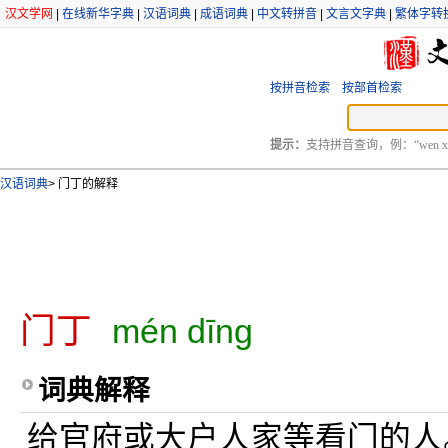
汉文学网
|
在线新华字典
|
汉语词典
|
成语词典
|
中文转拼音
|
文言文字典
|
繁体字转
按拼音检索
按部首检索
提示：
支持拼音查询，例：“wen xu
汉语词典
>
门丁的解释
门丁
mén dīng
词典解释
给官府或大户人家等看门的人