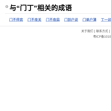
与“门丁”相关的成语
门不停宾
门不夜关
门不夜扃
门到户说
门单户薄
丁一
|
|
关于我们
联系方式
粤ICP备1010