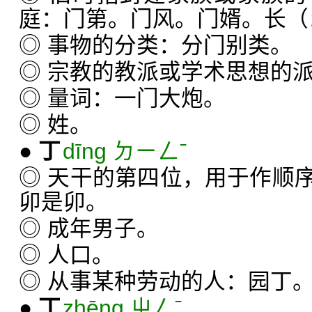
庭：门第。门风。门婿。长（
◎ 事物的分类：分门别类。
◎ 宗教的教派或学术思想的
◎ 量词：一门大炮。
◎ 姓。
●
丁
dīng ㄉㄧㄥˉ
◎ 天干的第四位，用于作顺
卯是卯。
◎ 成年男子。
◎ 人口。
◎ 从事某种劳动的人：园丁
●
丁
zhēng ㄓㄥˉ