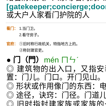
[gatekeeper;concierge;do
或大户人家看门护院的人
看门：
1.当门卫。
2.看守房子。
官府：
①旧时称行政机关，特指地方上的。
②称封建官吏。
●
门
（門）
mén ㄇㄣˊ
◎ 建筑物的出入口，又指
置：门儿。门口。开门见山。
◎ 形状或作用像门的东西：
◎ 途径，诀窍：门径。门道
◎ 旧时指封建家族或家族