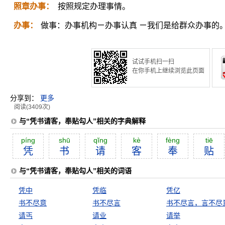
照章办事：
按照规定办理事情。
办事：
做事：办事机构ㄧ办事认真 ㄧ我们是给群众办事的
试试手机扫一扫
在你手机上继续浏览此页面
分享到：
更多
阅读(3409次)
与“凭书请客，奉贴勾人”相关的字典解释
píng
shū
qĭng
kè
fèng
tiē
凭
书
请
客
奉
贴
与“凭书请客，奉贴勾人”相关的词语
凭中
凭临
凭亿
书不尽意
书不尽言
书不尽言，言不尽
请丐
请业
请举