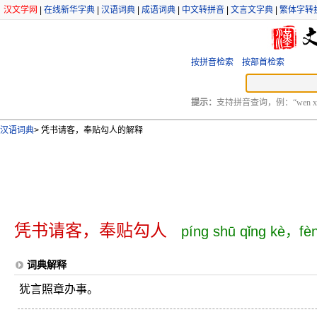
汉文学网
|
在线新华字典
|
汉语词典
|
成语词典
|
中文转拼音
|
文言文字典
|
繁体字转
按拼音检索
按部首检索
提示：
支持拼音查询，例：“wen xu
汉语词典
>
凭书请客，奉贴勾人的解释
凭书请客，奉贴勾人
píng shū qǐng kè，fèn
词典解释
犹言照章办事。