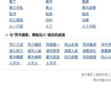
客丁
客中
客串
奉三无私
奉上
奉为圭璧
贴书
贴亲
贴伏
勾三搭四
勾中
勾串
人一己百
人丁
人丁兴旺
与“凭书请客，奉贴勾人”相关的成语
凭几之诏
凭几据杖
凭城借一
凭山负海
凭河暴虎
书不
请人捉刀
请先入瓮
请功受赏
请君入瓮
请客送礼
客囊
奉为楷模
奉为神明
奉为至宝
勾元提要
勾勾搭搭
勾心
人不为己，天诛地灭
人不人，鬼不鬼
人不可貌相
|
|
关于我们
联系方式
粤ICP备1010