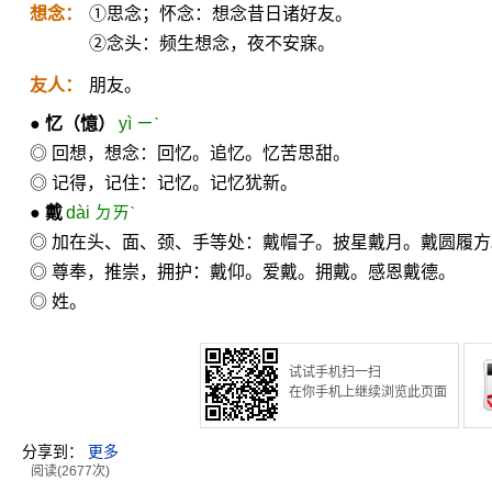
想念：
①思念；怀念：想念昔日诸好友。
②念头：频生想念，夜不安寐。
友人：
朋友。
●
忆
（憶）
yì ㄧˋ
◎ 回想，想念：回忆。追忆。忆苦思甜。
◎ 记得，记住：记忆。记忆犹新。
●
戴
dài ㄉㄞˋ
◎ 加在头、面、颈、手等处：戴帽子。披星戴月。戴圆履
◎ 尊奉，推崇，拥护：戴仰。爱戴。拥戴。感恩戴德。
◎ 姓。
试试手机扫一扫
在你手机上继续浏览此页面
分享到：
更多
阅读(2677次)