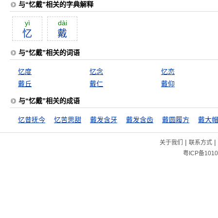
与“忆戴”相关的字典解释
yì
dài
忆
戴
与“忆戴”相关的词语
忆度
忆念
忆恋
戴丘
戴仁
戴仰
与“忆戴”相关的成语
忆昔抚今
忆苦思甜
戴发含牙
戴发含齿
戴圆履方
戴大
|
|
关于我们
联系方式
粤ICP备1010