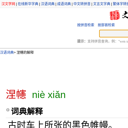
汉文学网
|
在线新华字典
|
汉语词典
|
成语词典
|
中文转拼音
|
文言文字典
|
繁体字转
按拼音检索
按部首检索
提示：
支持拼音查询，例：“wen xu
汉语词典
>
涅幰的解释
涅幰
niè xiǎn
词典解释
古时车上所张的黑色帷幔。