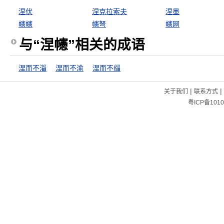
涅伏
涅克拉索夫
涅墨
幰幰
幰弩
幰网
与“涅幰”相关的成语
涅而不淄
涅而不渝
涅而不缁
|
|
关于我们
联系方式
粤ICP备1010