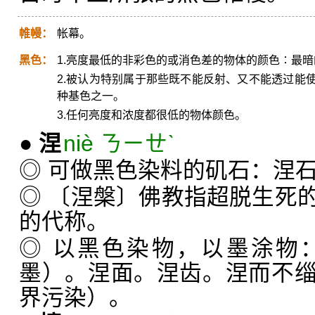
帷幔：
帐幕。
黑色：
1.亮度最低的非彩色的或消色差的物体的颜色∶最
2.被认为特别属于那些既不能反射、又不能透过能
种基色之一。
3.任何亮度和浓度都很低的物体颜色。
●
涅
niè ㄋㄧㄝˋ
◎ 可做黑色染料的矶石：涅
◎ 〔涅槃〕佛教指超脱生死
的代称。
◎ 以黑色染物，以墨涂物
墨）。涅面。涅齿。涅而不
界污染）。