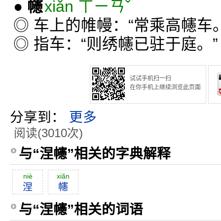
●
幰
xiǎn ㄒㄧㄢˇ
◎ 车上的帷幔：“常乘高幰车。
◎ 指车：“则绣幰已驻于庭。”
试试手机扫一扫
在你手机上继续浏览此页面
分享到：
更多
阅读(3010次)
与“涅幰”相关的字典解释
niè
xiăn
涅
幰
与“涅幰”相关的词语