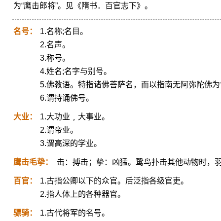
为“鹰击郎将”。见《隋书．百官志下》。
名号：
1.名称;名目。
2.名声。
3.称号。
4.姓名;名字与别号。
5.佛教语。特指诸佛菩萨名，而以指南无阿弥陀佛为
6.谓持诵佛号。
大业：
1.大功业﹐大事业。
2.谓帝业。
3.谓高深的学业。
鹰击毛挚：
击：搏击；挚：凶猛。鸷鸟扑击其他动物时，
百官：
1.古指公卿以下的众官。后泛指各级官吏。
2.指人体上的各种器官。
骠骑：
1.古代将军的名号。