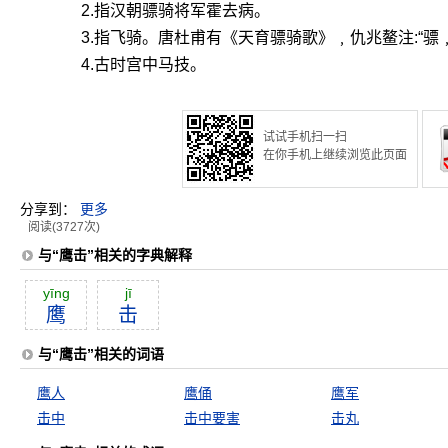
2.指汉朝骠骑将军霍去病。
3.指飞骑。唐杜甫有《天育骠骑歌》﹐仇兆鳌注:“骠
4.古时宫中马技。
试试手机扫一扫
在你手机上继续浏览此页面
分享到：
更多
阅读(3727次)
与“鹰击”相关的字典解释
yīng
jī
鹰
击
与“鹰击”相关的词语
鹰人
鹰俑
鹰军
击中
击中要害
击丸