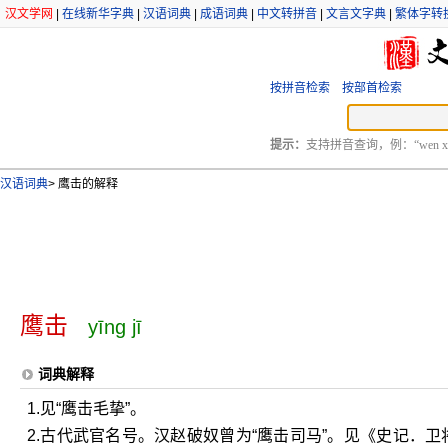
汉文学网
|
在线新华字典
|
汉语词典
|
成语词典
|
中文转拼音
|
文言文字典
|
繁体字转
按拼音检索
按部首检索
提示：
支持拼音查询，例：“wen xu
汉语词典
>
鹰击的解释
鹰击
yīng jī
词典解释
1.见“鹰击毛挚”。
2.古代武官名号。汉赵破奴曾为“鹰击司马”。见《史记．卫