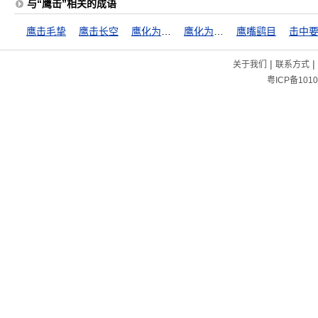
与“鹰击”相关的成语
鹰击毛挚
鹰击长空
鹰化为鸠，众鸟犹恶其眼
鹰化为鸠，犹憎其眼
鹰嘴鹞目
击中
|
|
关于我们
联系方式
粤ICP备1010