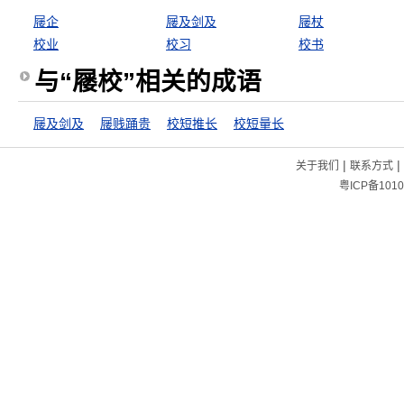
屦企
屦及剑及
屦杖
校业
校习
校书
与“屦校”相关的成语
屦及剑及
屦贱踊贵
校短推长
校短量长
|
|
关于我们
联系方式
粤ICP备1010