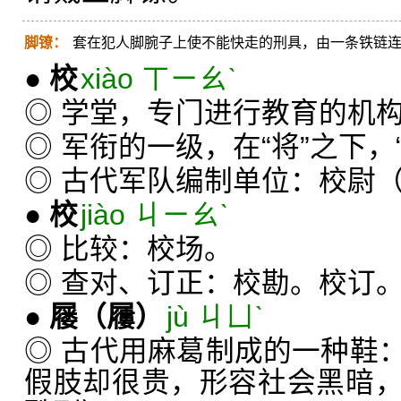
脚镣：
套在犯人脚腕子上使不能快走的刑具，由一条铁链
●
校
xiào ㄒㄧㄠˋ
◎ 学堂，专门进行教育的机
◎ 军衔的一级，在“将”之下，
◎ 古代军队编制单位：校尉
●
校
jiào ㄐㄧㄠˋ
◎ 比较：校场。
◎ 查对、订正：校勘。校订
●
屦
（屨）
jù ㄐㄩˋ
◎ 古代用麻葛制成的一种鞋
假肢却很贵，形容社会黑暗