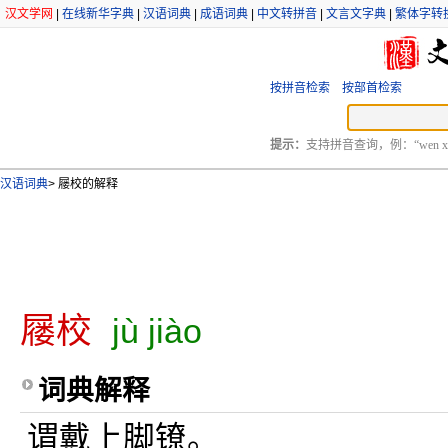
汉文学网
|
在线新华字典
|
汉语词典
|
成语词典
|
中文转拼音
|
文言文字典
|
繁体字转
按拼音检索
按部首检索
提示：
支持拼音查询，例：“wen xu
汉语词典
>
屦校的解释
屦校
jù jiào
词典解释
谓戴上脚镣。