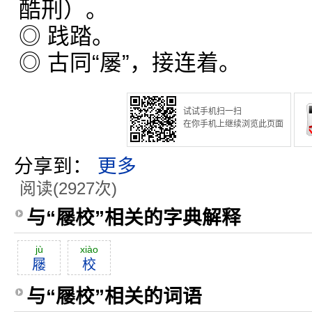
酷刑）。
◎ 践踏。
◎ 古同“屡”，接连着。
试试手机扫一扫
在你手机上继续浏览此页面
分享到：
更多
阅读(2927次)
与“屦校”相关的字典解释
jù
xiào
屦
校
与“屦校”相关的词语