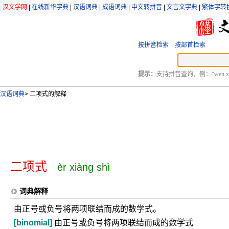
汉文学网
|
在线新华字典
|
汉语词典
|
成语词典
|
中文转拼音
|
文言文字典
|
繁体字转
按拼音检索
按部首检索
提示：
支持拼音查询，例：“wen xu
汉语词典
>
二项式的解释
二项式
èr xiàng shì
词典解释
由正号或负号将两项联结而成的数学式。
[binomial]
由正号或负号将两项联结而成的数学式