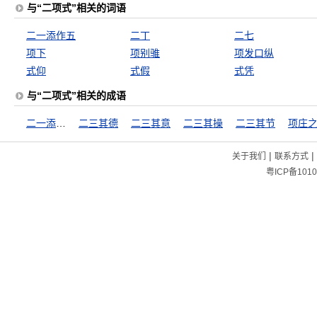
与“二项式”相关的词语
二一添作五
二丁
二七
项下
项别骓
项发口纵
式仰
式假
式凭
与“二项式”相关的成语
二一添作五
二三其德
二三其意
二三其操
二三其节
|
|
关于我们
联系方式
粤ICP备1010