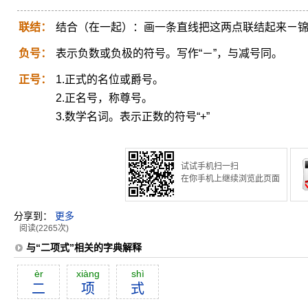
联结：
结合（在一起）：画一条直线把这两点联结起来ㄧ
负号：
表示负数或负极的符号。写作“－”，与减号同。
正号：
1.正式的名位或爵号。
2.正名号，称尊号。
3.数学名词。表示正数的符号“+”
试试手机扫一扫
在你手机上继续浏览此页面
分享到：
更多
阅读(2265次)
与“二项式”相关的字典解释
èr
xiàng
shì
二
项
式