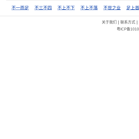
不一而足
不三不四
不上不下
不上不落
不世之业
足上
|
|
关于我们
联系方式
粤ICP备1010