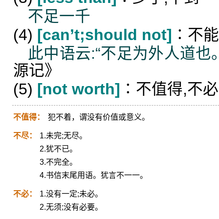
不足一千
(4)
[can’t;should not]
∶不能
此中语云:“不足为外人道也
源记》
(5)
[not worth]
∶不值得,不必
不值得：
犯不着，谓没有价值或意义。
不尽：
1.未完;无尽。
2.犹不已。
3.不完全。
4.书信末尾用语。犹言不一一。
不必：
1.没有一定;未必。
2.无须;没有必要。