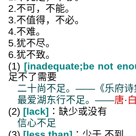
2.不可，不能。
3.不值得，不必。
4.不难。
5.犹不尽。
6.犹不致。
(1)
[inadequate;be not eno
足不了需要
二十尚不足。——《乐府诗
最爱湖东行不足。——
唐
·
(2)
[lack]
∶缺少或没有
信心不足
(3)
[less than]
∶少于,不到