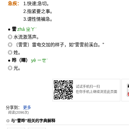
急疾：
1.快速;急切。
2.指紧要之事。
3.谓性情褊急。
●
霅
zhá ㄓㄚˊ
◎ 水流激荡声。
◎ 〔霅霅〕雷电交加的样子，如“霅霅前溪白。”
◎ 姓。
●
晔
（曄）
yè ㄧㄝˋ
◎ 光。
试试手机扫一扫
在你手机上继续浏览此页面
分享到：
更多
阅读(2096次)
与“霅晔”相关的字典解释