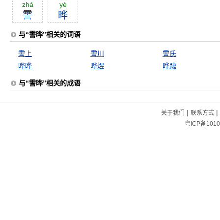
zhá
yè
霅
晔
与“霅晔”相关的词语
霅上
霅川
霅氏
晔晔
晔煜
晔踕
与“霅晔”相关的成语
|
|
关于我们
联系方式
粤ICP备1010