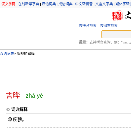
汉文学网
|
在线新华字典
|
汉语词典
|
成语词典
|
中文转拼音
|
文言文字典
|
繁体字转
按拼音检索
按部首检索
提示：
支持拼音查询，例：“wen xu
汉语词典
>
霅晔的解释
霅晔
zhá yè
词典解释
急疾貌。