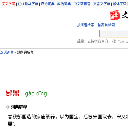
汉文学网
|
在线新华字典
|
汉语词典
|
成语词典
|
中文转拼音
|
文言文字典
|
繁体字转
按拼音检索
按部首检索
提示：
支持拼音查询，例：“wen xu
汉语词典
>
郜鼎的解释
郜鼎
gào dǐng
词典解释
春秋郜国造的宗庙祭器，以为国宝。后被宋国取去。宋又
鼎”。