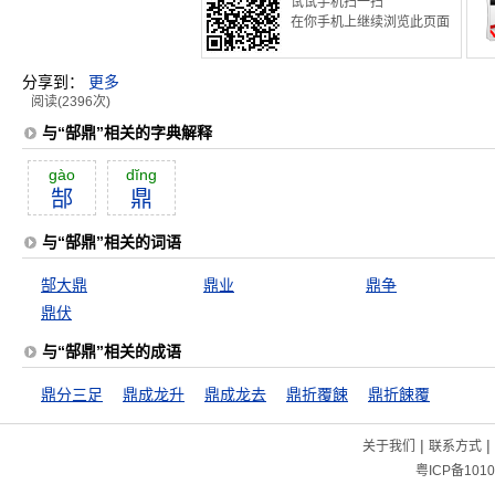
试试手机扫一扫
在你手机上继续浏览此页面
分享到：
更多
阅读(2396次)
与“郜鼎”相关的字典解释
gào
dĭng
郜
鼎
与“郜鼎”相关的词语
郜大鼎
鼎业
鼎争
鼎伏
与“郜鼎”相关的成语
鼎分三足
鼎成龙升
鼎成龙去
鼎折覆餗
鼎折餗覆
|
|
关于我们
联系方式
粤ICP备1010