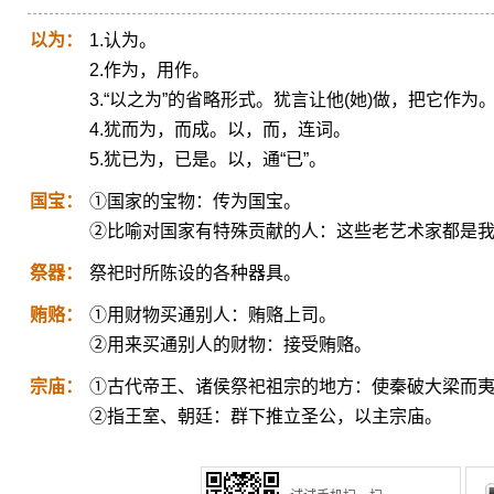
以为：
1.认为。
2.作为，用作。
3.“以之为”的省略形式。犹言让他(她)做，把它作为
4.犹而为，而成。以，而，连词。
5.犹已为，已是。以，通“已”。
国宝：
①国家的宝物：传为国宝。
②比喻对国家有特殊贡献的人：这些老艺术家都是
祭器：
祭祀时所陈设的各种器具。
贿赂：
①用财物买通别人：贿赂上司。
②用来买通别人的财物：接受贿赂。
宗庙：
①古代帝王、诸侯祭祀祖宗的地方：使秦破大梁而
②指王室、朝廷：群下推立圣公，以主宗庙。