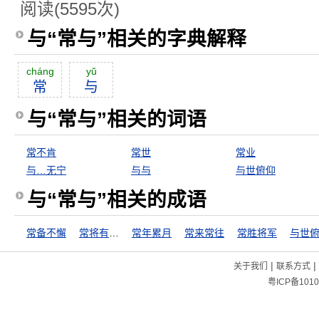
阅读(5595次)
与“常与”相关的字典解释
cháng
yŭ
常
与
与“常与”相关的词语
常不肯
常世
常业
与…无宁
与与
与世俯仰
与“常与”相关的成语
常备不懈
常将有日思无日，莫待无时思有时
常年累月
常来常往
常胜将军
与世
|
|
关于我们
联系方式
粤ICP备1010