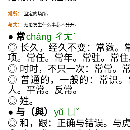
常所：
固定的场所。
与共：
无论发生什么事都不分开。
●
常
cháng ㄔㄤˊ
◎ 长久，经久不变：常数。常
项。常任。常年。常驻。常住
◎ 时时，不只一次：常常。
◎ 普通的，一般的：常识
人。平常。反常。
◎ 姓。
●
与
（與）
yǔ ㄩˇ
◎ 和，跟：正确与错误。与