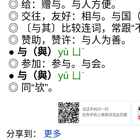
◎ 给：赠与。与人方便。
◎ 交往，友好：相与。与国
◎ 〔与其〕比较连词，常跟“不
◎ 赞助，赞许：与人为善。
●
与
（與）
yù ㄩˋ
◎ 参加：参与。与会。
●
与
（與）
yú ㄩˋ
◎ 同“欤”。
试试手机扫一扫
在你手机上继续浏览此页面
分享到：
更多