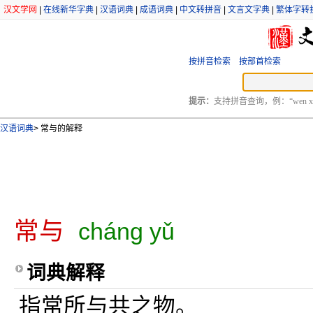
汉文学网
|
在线新华字典
|
汉语词典
|
成语词典
|
中文转拼音
|
文言文字典
|
繁体字转
按拼音检索
按部首检索
提示：
支持拼音查询，例：“wen xu
汉语词典
>
常与的解释
常与
cháng yǔ
词典解释
指常所与共之物。