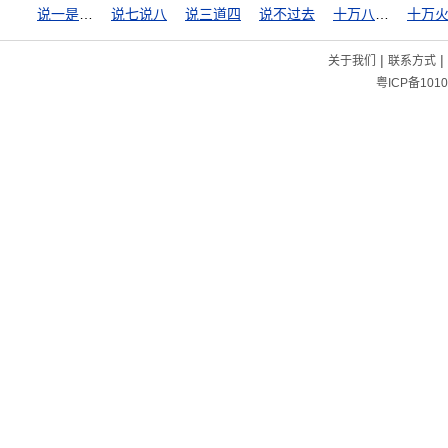
说一是一，说二是二
说七说八
说三道四
说不过去
十万八千里
十万
|
|
关于我们
联系方式
粤ICP备1010