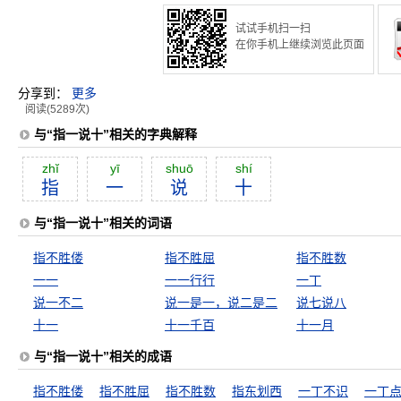
试试手机扫一扫
在你手机上继续浏览此页面
分享到：
更多
阅读(5289次)
与“指一说十”相关的字典解释
zhĭ
yī
shuō
shí
指
一
说
十
与“指一说十”相关的词语
指不胜偻
指不胜屈
指不胜数
一一
一一行行
一丁
说一不二
说一是一，说二是二
说七说八
十一
十一千百
十一月
与“指一说十”相关的成语
指不胜偻
指不胜屈
指不胜数
指东划西
一丁不识
一丁