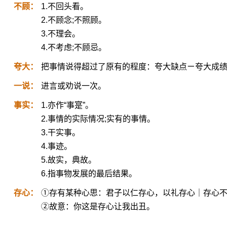
不顾：
1.不回头看。
2.不顾念;不照顾。
3.不理会。
4.不考虑;不顾忌。
夸大：
把事情说得超过了原有的程度：夸大缺点ㄧ夸大成绩
一说：
进言或劝说一次。
事实：
1.亦作“事寔”。
2.事情的实际情况;实有的事情。
3.干实事。
4.事迹。
5.故实，典故。
6.指事物发展的最后结果。
存心：
①存有某种心思：君子以仁存心，以礼存心｜存心
②故意：你这是存心让我出丑。