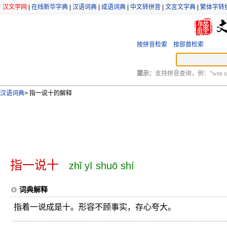
汉文学网
|
在线新华字典
|
汉语词典
|
成语词典
|
中文转拼音
|
文言文字典
|
繁体字转
按拼音检索
按部首检索
提示：
支持拼音查询，例：“wen xu
汉语词典
>
指一说十的解释
指一说十
zhǐ yī shuō shí
词典解释
指着一说成是十。形容不顾事实，存心夸大。