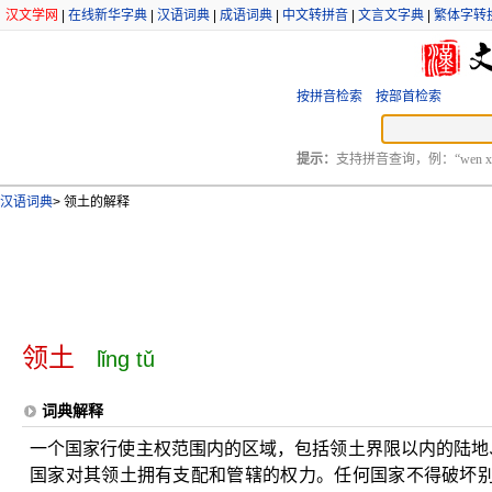
汉文学网
|
在线新华字典
|
汉语词典
|
成语词典
|
中文转拼音
|
文言文字典
|
繁体字转
按拼音检索
按部首检索
提示：
支持拼音查询，例：“wen xu
汉语词典
>
领土的解释
领土
lǐng tǔ
词典解释
一个国家行使主权范围内的区域，包括领土界限以内的陆地
国家对其领土拥有支配和管辖的权力。任何国家不得破坏