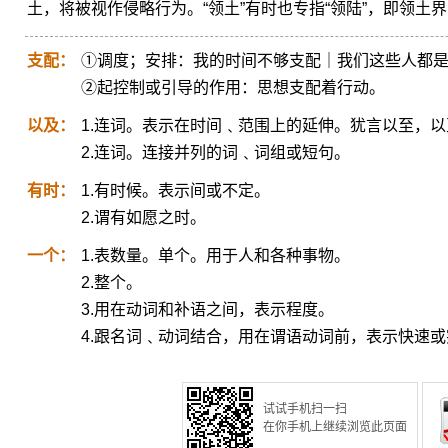
土，将被视作侵略行为。“领土”有时也专指“领陆”，即领土
支配：
①调度；安排：我的时间不够支配｜我们这些人都
②起控制或引导的作用：思想支配着行动。
以及：
1.连词。表示在时间﹑范围上的延伸。犹言以至，
2.连词。连接并列的词﹑词组或短句。
有时：
1.有时候。表示间或不定。
2.谓有如愿之时。
一个：
1.表数量。单个。用于人和各种事物。
2.整个。
3.用在动词和补语之间，表示程度。
4.跟名词﹑动词结合，用在谓语动词前，表示快速
试试手机扫一扫
在你手机上继续浏览此页面