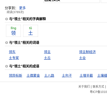
分享到：
更多
阅读(3789次)
与“领土”相关的字典解释
lĭng
tŭ
领
土
与“领土”相关的词语
领东
领主
领主制经济
土专家
土丘
土业
与“领土”相关的成语
领异标新
土偶蒙金
土八路
土包子
土埋半截
土壤
|
|
关于我们
联系方式
粤ICP备1010