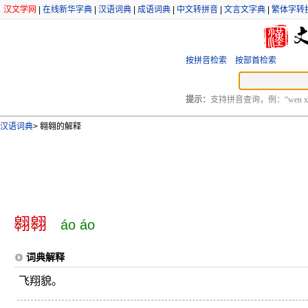
汉文学网
|
在线新华字典
|
汉语词典
|
成语词典
|
中文转拼音
|
文言文字典
|
繁体字转
按拼音检索
按部首检索
提示：
支持拼音查询，例：“wen xu
汉语词典
>
翱翱的解释
翱翱
áo áo
词典解释
飞翔貌。