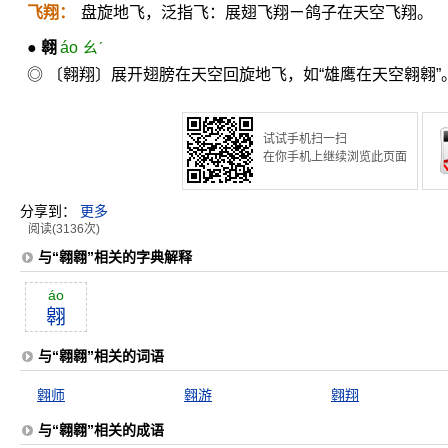
飞翔：
盘旋地飞，泛指飞：展翅飞翔ㄧ鸽子在天空飞翔。
●
翱
áo ㄠˊ
◎ 〔翱翔〕展开翅膀在天空回旋地飞，如“雄鹰在天空翱翱”
试试手机扫一扫
在你手机上继续浏览此页面
分享到：
更多
阅读(3136次)
与“翱翱”相关的字典解释
áo
翱
与“翱翱”相关的词语
翱师
翱游
翱翔
与“翱翱”相关的成语