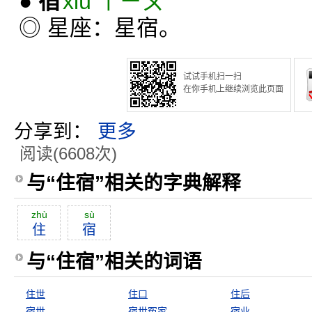
●
宿
xiù ㄒㄧㄡˋ
◎ 星座：星宿。
试试手机扫一扫
在你手机上继续浏览此页面
分享到：
更多
阅读(6608次)
与“住宿”相关的字典解释
zhù
sù
住
宿
与“住宿”相关的词语
住世
住口
住后
宿世
宿世冤家
宿业