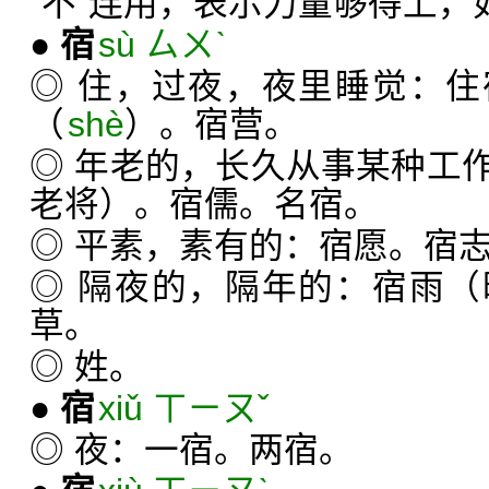
“不”连用，表示力量够得上，
●
宿
sù ㄙㄨˋ
◎ 住，过夜，夜里睡觉：
（
shè
）。宿营。
◎ 年老的，长久从事某种工
老将）。宿儒。名宿。
◎ 平素，素有的：宿愿。宿
◎ 隔夜的，隔年的：宿雨
草。
◎ 姓。
●
宿
xiǔ ㄒㄧㄡˇ
◎ 夜：一宿。两宿。