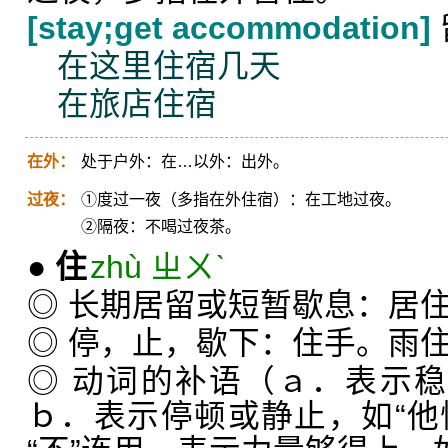
[stay;get accommodation]
在这里住宿几天
在旅店住宿
在外：
处于户外：在…以外：出外。
过夜：
①度过一夜（多指在外住宿）：在工地过夜。
②隔夜：不喝过夜茶。
●
住
zhù ㄓㄨˋ
◎ 长期居留或短暂歇息：居
◎ 停，止，歇下：住手。雨
◎ 动词的补语（ａ．表示稳
ｂ．表示停顿或静止，如“他愣