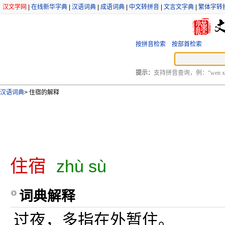
汉文学网
|
在线新华字典
|
汉语词典
|
成语词典
|
中文转拼音
|
文言文字典
|
繁体字转
按拼音检索
按部首检索
提示：
支持拼音查询，例：“wen xu
汉语词典
>
住宿的解释
住宿
zhù sù
词典解释
过夜，多指在外暂住。