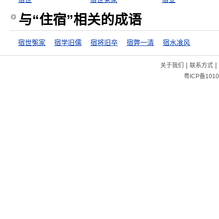
与“住宿”相关的成语
宿世冤家
宿学旧儒
宿将旧卒
宿弊一清
宿水飡风
|
|
关于我们
联系方式
粤ICP备1010