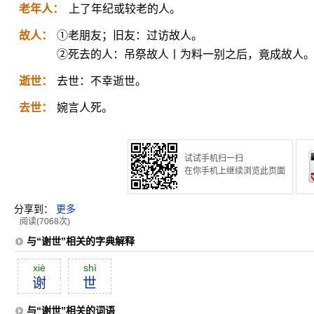
老年人：
上了年纪或较老的人。
故人：
①老朋友；旧友：过访故人。
②死去的人：吊祭故人丨为料一别之后，竟成故人
逝世：
去世：不幸逝世。
去世：
婉言人死。
试试手机扫一扫
在你手机上继续浏览此页面
分享到：
更多
阅读(7068次)
与“谢世”相关的字典解释
xiè
shì
谢
世
与“谢世”相关的词语