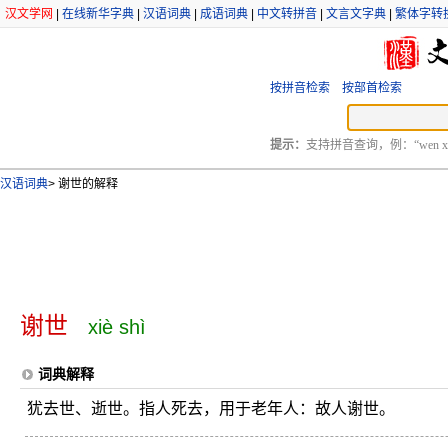
汉文学网
|
在线新华字典
|
汉语词典
|
成语词典
|
中文转拼音
|
文言文字典
|
繁体字转
按拼音检索
按部首检索
提示：
支持拼音查询，例：“wen xu
汉语词典
>
谢世的解释
谢世
xiè shì
词典解释
犹去世、逝世。指人死去，用于老年人：故人谢世。