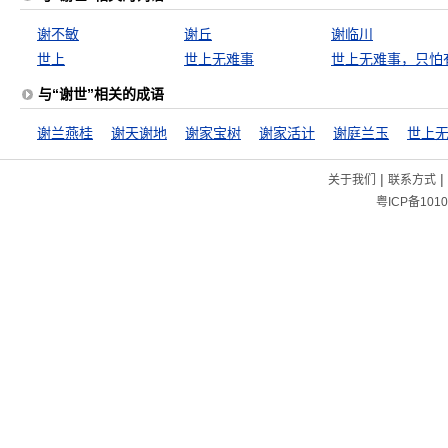
谢不敏
谢丘
谢临川
世上
世上无难事
与“谢世”相关的成语
谢兰燕桂
谢天谢地
谢家宝树
谢家活计
谢庭兰玉
|
|
关于我们
联系方式
粤ICP备1010