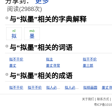
分享到：
更多
阅读(2988次)
与“拟墨”相关的字典解释
nĭ
mò
拟
墨
与“拟墨”相关的词语
拟不于伦
拟主
拟于不伦
墨丈
墨丈寻常
墨三郎
与“拟墨”相关的成语
拟不于伦
拟于不伦
拟人必于其伦
拟人必以其伦
拟规画圆
墨丈
|
|
关于我们
联系方式
粤ICP备1010