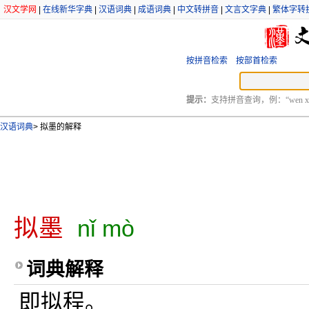
汉文学网
|
在线新华字典
|
汉语词典
|
成语词典
|
中文转拼音
|
文言文字典
|
繁体字转
按拼音检索
按部首检索
提示：
支持拼音查询，例：“wen xu
汉语词典
>
拟墨的解释
拟墨
nǐ mò
词典解释
即拟程。