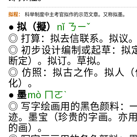
拟程：
科举制度中主考官拟作的示范文章。又称拟墨。
●
拟
（擬）
nǐ ㄋㄧˇ
◎ 打算：拟去信联系。拟议
◎ 初步设计编制或起草：拟定
断定）。拟订。草拟。
◎ 仿照：拟古之作。拟人
化）。
●
墨
mò ㄇㄛˋ
◎ 写字绘画用的黑色颜料：
迹。墨宝（珍贵的字画。亦
的画）。