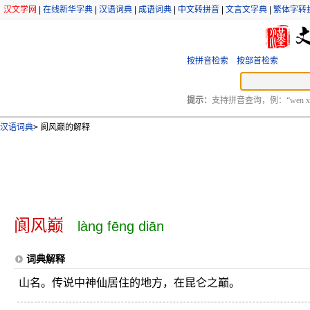
汉文学网
|
在线新华字典
|
汉语词典
|
成语词典
|
中文转拼音
|
文言文字典
|
繁体字转
按拼音检索
按部首检索
提示：
支持拼音查询，例：“wen xu
汉语词典
>
阆风巅的解释
阆风巅
làng fēng diān
词典解释
山名。传说中神仙居住的地方，在昆仑之巅。