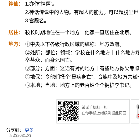
神仙：
1.亦作“神僊”。
2.神话传说中的人物。有超人的能力。可以超脱尘
3.宫殿名。
居住：
较长时期地住在一个地方：他家一直居住在北京。
地方：
①中央以下各级行政区域的统称：地方政府。
②处所；部位；领域：学校在什么地方｜什么地方
卒甚众，而身死国亡。
③部分；方面：这话有对的地方｜有些地方你欠考
④地保：令他们报个“暴病身亡”，合族中及地方共递
⑤本地；当地：地方上的老百姓个个拥护李书记。
试试手机扫一扫
在你手机上继续浏览此页面
分享到：
更多
阅读(2031次)