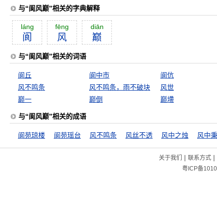
与“阆风巅”相关的字典解释
láng
fēng
diān
阆
风
巅
与“阆风巅”相关的词语
阆丘
阆中市
阆伉
风不鸣条
风不鸣条，雨不破块
风世
巅一
巅倒
巅墆
与“阆风巅”相关的成语
阆苑琼楼
阆苑瑶台
风不鸣条
风丝不透
风中之烛
风中
|
|
关于我们
联系方式
粤ICP备1010