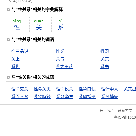
阅读(11237次)
与“性关系”相关的字典解释
xìng
guān
xì
性
关
系
与“性关系”相关的词语
性三品说
性义
性习
关上
关与
关东
系世
系之苇苕
系书
与“性关系”相关的成语
性命交关
性命关天
性命攸关
性急口快
性情中人
系而不食
系铃解铃
系颈牵羊
系风捕影
系风捕景
|
|
关于我们
联系方式
粤ICP备1010