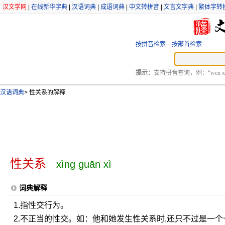
汉文学网
|
在线新华字典
|
汉语词典
|
成语词典
|
中文转拼音
|
文言文字典
|
繁体字转
按拼音检索
按部首检索
提示：
支持拼音查询，例：“wen xu
汉语词典
>
性关系的解释
性关系
xìng guān xì
词典解释
1.指性交行为。
2.不正当的性交。如：他和她发生性关系时,还只不过是一