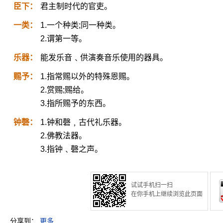
臣下：
君主制时代的官吏。
一类：
1.一个种类;同一种类。
2.谓第一等。
乐器：
能发乐音﹑供演奏音乐使用的器具。
赐予：
1.指常赐以外的特殊恩赐。
2.赏赐;赐给。
3.指所赐予的东西。
钟磬：
1.钟和磬﹐古代礼乐器。
2.佛教法器。
3.指钟﹑磬之声。
试试手机扫一扫
在你手机上继续浏览此页面
分享到：
更多