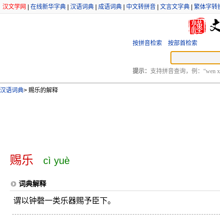
汉文学网
|
在线新华字典
|
汉语词典
|
成语词典
|
中文转拼音
|
文言文字典
|
繁体字转
按拼音检索
按部首检索
提示：
支持拼音查询，例：“wen xu
汉语词典
>
赐乐的解释
赐乐
cì yuè
词典解释
谓以钟磬一类乐器赐予臣下。