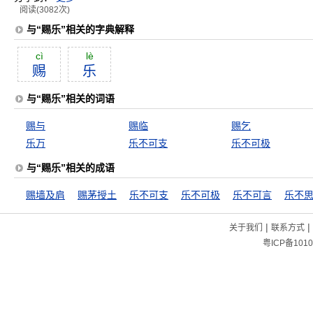
阅读(3082次)
与“赐乐”相关的字典解释
cì
lè
赐
乐
与“赐乐”相关的词语
赐与
赐临
赐乞
乐万
乐不可支
乐不可极
与“赐乐”相关的成语
赐墙及肩
赐茅授土
乐不可支
乐不可极
乐不可言
乐不
|
|
关于我们
联系方式
粤ICP备1010