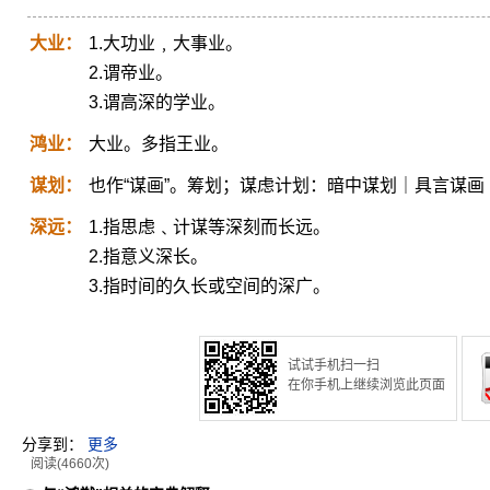
大业：
1.大功业﹐大事业。
2.谓帝业。
3.谓高深的学业。
鸿业：
大业。多指王业。
谋划：
也作“谋画”。筹划；谋虑计划：暗中谋划｜具言谋画
深远：
1.指思虑﹑计谋等深刻而长远。
2.指意义深长。
3.指时间的久长或空间的深广。
试试手机扫一扫
在你手机上继续浏览此页面
分享到：
更多
阅读(4660次)