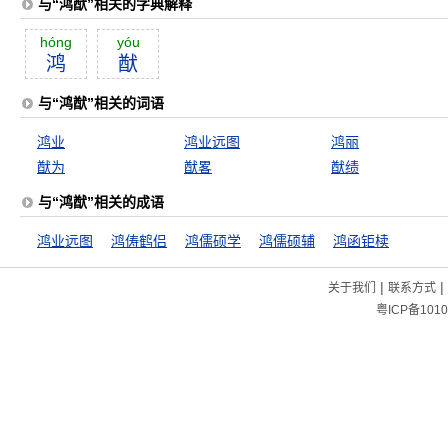
与“鸿猷”相关的字典解释
hóng
yóu
鸿
猷
与“鸿猷”相关的词语
鸿业
鸿业远图
鸿丽
猷为
猷畧
猷绩
与“鸿猷”相关的成语
鸿业远图
鸿俦鹤侣
鸿儒硕学
鸿儒硕辅
鸿函钜椟
|
|
关于我们
联系方式
粤ICP备1010