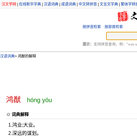
汉文学网
|
在线新华字典
|
汉语词典
|
成语词典
|
中文转拼音
|
文言文字典
|
繁体字转
按拼音检索
按部首检索
提示：
支持拼音查询，例：“wen xu
汉语词典
>
鸿猷的解释
鸿猷
hóng yóu
词典解释
1.鸿业;大业。
2.深远的谋划。