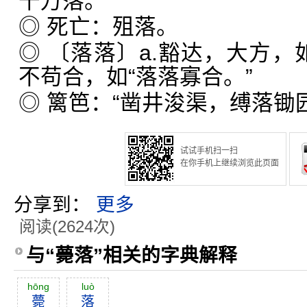
千万落。”
◎ 死亡：殂落。
◎ 〔落落〕a.豁达，大方，如
不苟合，如“落落寡合。”
◎ 篱笆：“凿井浚渠，缚落锄
试试手机扫一扫
在你手机上继续浏览此页面
分享到：
更多
阅读(2624次)
与“薨落”相关的字典解释
hōng
luò
薨
落