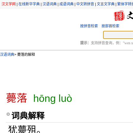
汉文学网
|
在线新华字典
|
汉语词典
|
成语词典
|
中文转拼音
|
文言文字典
|
繁体字转
按拼音检索
按部首检索
提示：
支持拼音查询，例：“wen xu
汉语词典
>
薨落的解释
薨落
hōng luò
词典解释
犹薨殂。