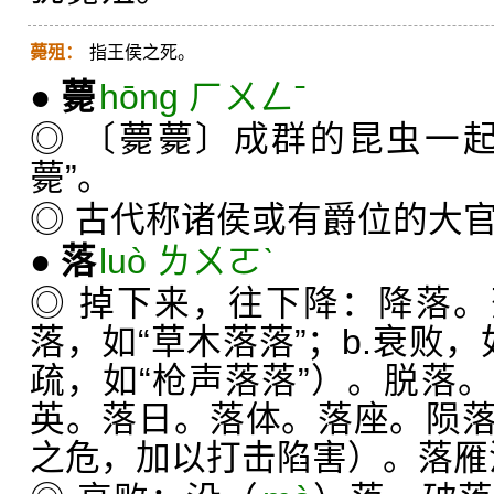
薨殂：
指王侯之死。
●
薨
hōng ㄏㄨㄥˉ
◎ 〔薨薨〕成群的昆虫一
薨”。
◎ 古代称诸侯或有爵位的大
●
落
luò ㄌㄨㄛˋ
◎ 掉下来，往下降：降落。
落，如“草木落落”；b.衰败，
疏，如“枪声落落”）。脱落
英。落日。落体。落座。陨
之危，加以打击陷害）。落雁