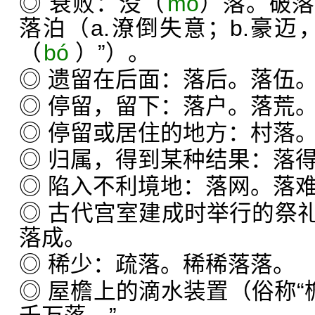
◎ 衰败：没（
mò
）落。破落
落泊（a.潦倒失意；b.豪迈
（
bó
）”）。
◎ 遗留在后面：落后。落伍
◎ 停留，留下：落户。落荒
◎ 停留或居住的地方：村落
◎ 归属，得到某种结果：落
◎ 陷入不利境地：落网。落
◎ 古代宫室建成时举行的祭
落成。
◎ 稀少：疏落。稀稀落落。
◎ 屋檐上的滴水装置（俗称“