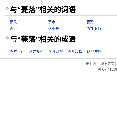
与“薨落”相关的词语
薨夭
薨奄
薨殁
落下
落不是
落井下石
与“薨落”相关的成语
落井下石
落井投石
落叶归根
落叶知秋
落地生根
|
|
关于我们
联系方式
粤ICP备1010