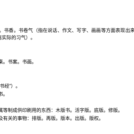
。
稿。书香。书卷气（指在说话、作文、写字、画画等方面表现出
离实际的习气）。
桌。书案。书画。
书经”）。
书。
金属等制成供印刷用的东西：木版书。活字版。底版。修版。
）及有关的事物：排版。再版。版本。出版。版权。
。