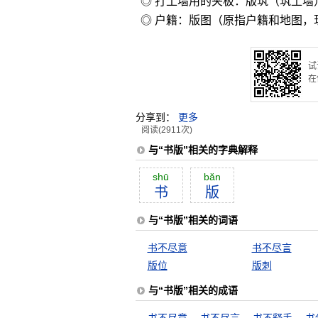
◎ 打土墙用的夹板：版筑（筑土墙
◎ 户籍：版图（原指户籍和地图，
试
在
分享到：
更多
阅读(2911次)
与“书版”相关的字典解释
shū
băn
书
版
与“书版”相关的词语
书不尽意
书不尽言
版位
版刺
与“书版”相关的成语