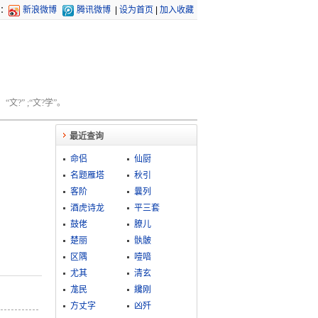
：
新浪微博
腾讯微博
|
设为首页
|
加入收藏
文?” ;“文?学”。
最近查询
命侣
仙厨
名题雁塔
秋引
客阶
曩列
酒虎诗龙
平三套
鼓佬
膫儿
楚丽
骫骳
区隅
噎喑
尤其
清玄
尨民
纔刚
方丈字
凶歼