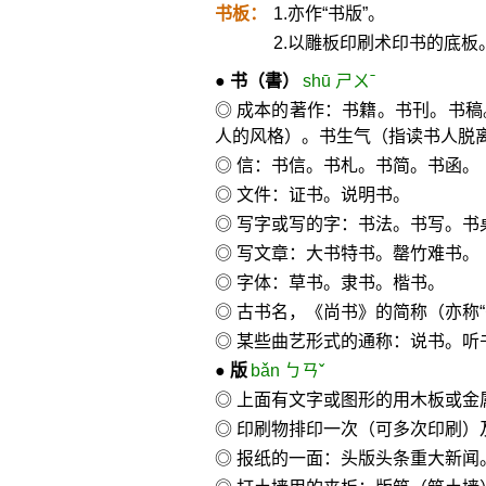
书板：
1.亦作“书版”。
2.以雕板印刷术印书的底板
●
书
（書）
shū ㄕㄨˉ
◎ 成本的著作：书籍。书刊。书
人的风格）。书生气（指读书人脱
◎ 信：书信。书札。书简。书函。
◎ 文件：证书。说明书。
◎ 写字或写的字：书法。书写。书
◎ 写文章：大书特书。罄竹难书。
◎ 字体：草书。隶书。楷书。
◎ 古书名，《尚书》的简称（亦称“
◎ 某些曲艺形式的通称：说书。听
●
版
bǎn ㄅㄢˇ
◎ 上面有文字或图形的用木板或
◎ 印刷物排印一次（可多次印刷
◎ 报纸的一面：头版头条重大新闻