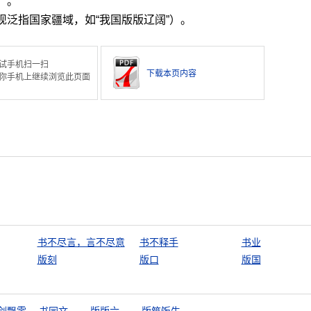
）。
现泛指国家疆域，如“我国版版辽阔”）。
试手机扫一扫
下载本页内容
你手机上继续浏览此页面
书不尽言，言不尽意
书不释手
书业
版刻
版口
版国