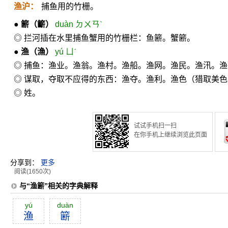
渔沪：
捕鱼用的竹栅。
●
簖
（籪）
duàn ㄉㄨㄢˋ
◎ 拦河插在水里捕鱼蟹用的竹栅栏：鱼簖。蟹簖。
●
渔
（漁）
yú ㄩˊ
◎ 捕鱼：渔业。渔翁。渔村。渔船。渔网。渔民。渔汛。
◎ 谋取，夺取不应得的东西：渔夺。渔利。渔色（猎取美色
◎ 姓。
试试手机扫一扫
在你手机上继续浏览此页面
分享到：
更多
阅读(1650次)
与“渔簖”相关的字典解释
yú
duàn
渔
簖