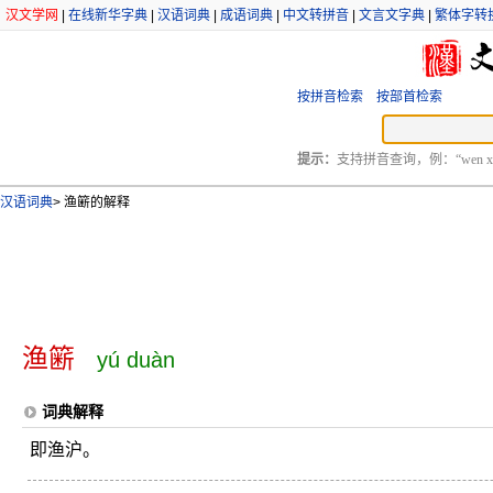
汉文学网
|
在线新华字典
|
汉语词典
|
成语词典
|
中文转拼音
|
文言文字典
|
繁体字转
按拼音检索
按部首检索
提示：
支持拼音查询，例：“wen xu
汉语词典
>
渔簖的解释
渔簖
yú duàn
词典解释
即渔沪。