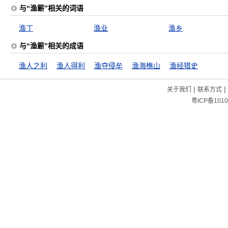
与“渔簖”相关的词语
渔丁
渔业
渔乡
与“渔簖”相关的成语
渔人之利
渔人得利
渔夺侵牟
渔海樵山
渔经猎史
|
|
关于我们
联系方式
粤ICP备1010