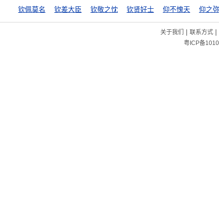
钦佩莫名
钦差大臣
钦敬之忱
钦贤好士
仰不愧天
仰之
|
|
关于我们
联系方式
粤ICP备1010