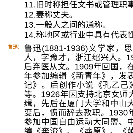
11.旧时称担任文书或管理职
12.妻称丈夫。
13.一般人之间的通称。
14.称地区或行业中具有代表
鲁迅(1881-1936)文学
鲁迅：
人，字豫才，浙江绍兴人。1
后弃医从文。1909年回国，
年参加编辑《新青年》，发
记》。后创作小说《孔乙己
等。1926年因支持北京女
缉，先后在厦门大学和中山
变后，愤而辞去教职。193
参加中国自由运动大同盟、
编《奔流》、《莽原》、《