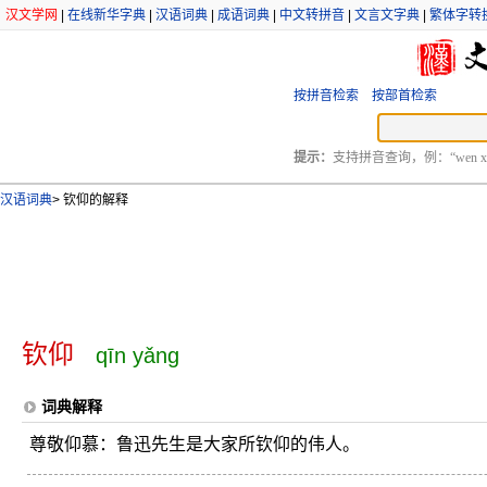
汉文学网
|
在线新华字典
|
汉语词典
|
成语词典
|
中文转拼音
|
文言文字典
|
繁体字转
按拼音检索
按部首检索
提示：
支持拼音查询，例：“wen xu
汉语词典
>
钦仰的解释
钦仰
qīn yǎng
词典解释
尊敬仰慕：鲁迅先生是大家所钦仰的伟人。