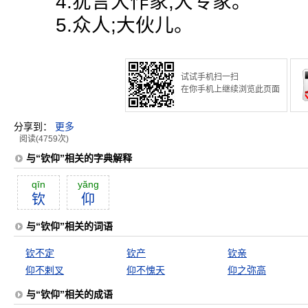
4.犹言大作家;大专家。
5.众人;大伙儿。
试试手机扫一扫
在你手机上继续浏览此页面
分享到：
更多
阅读(4759次)
与“钦仰”相关的字典解释
qīn
yăng
钦
仰
与“钦仰”相关的词语
钦不定
钦产
钦亲
仰不剌叉
仰不愧天
仰之弥高
与“钦仰”相关的成语