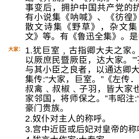
事变后，拥护中国共产党的
有小说集《呐喊》、《彷徨
散文诗集《野草》，杂文集
文》等。有《鲁迅全集》。是
1.犹巨室﹐古指卿大夫之家。
大家：
以厥庶民暨厥臣，达大家。’”
与其小臣之良者，以通达卿大
集传:“大家，巨室。”《左传
叔禽﹑叔椒﹑子羽，皆大家也
家邻国，将师保之。”韦昭注:
豪门贵族。
2.奴仆对主人的称呼。
3.宫中近臣或后妃对皇帝的称