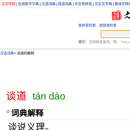
汉文学网
|
在线新华字典
|
汉语词典
|
成语词典
|
中文转拼音
|
文言文字典
|
繁体字转
按拼音检索
按部首检索
提示：
支持拼音查询，例：“wen xu
汉语词典
>
谈道的解释
谈道
tán dào
词典解释
谈说义理。