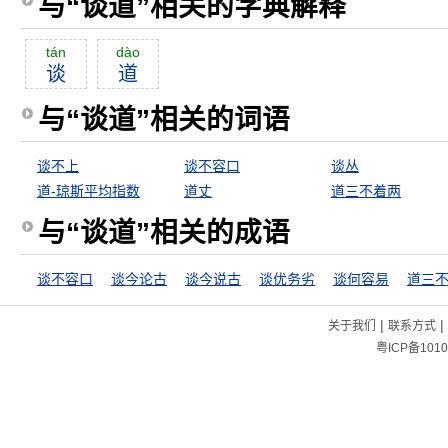
与“谈道”相关的字典解释
tán
dào
谈
道
与“谈道”相关的词语
谈不上
谈不容口
谈丛
道-琼斯平均指数
道丈
道三不着两
与“谈道”相关的成语
谈不容口
谈今论古
谈今说古
谈优务劣
谈何容易
|
|
关于我们
联系方式
粤ICP备1010