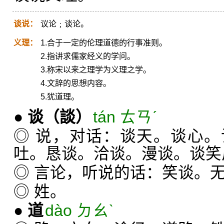
谈说：
议论﹔谈论。
义理：
1.合于一定的伦理道德的行事准则。
2.指讲求儒家经义的学问。
3.称宋以来之理学为义理之学。
4.文辞的思想内容。
5.犹道理。
●
谈
（談）
tán ㄊㄢˊ
◎ 说，对话：谈天。谈心
吐。恳谈。洽谈。漫谈。谈笑
◎ 言论，听说的话：笑谈。
◎ 姓。
●
道
dào ㄉㄠˋ