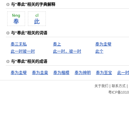
与“奉此”相关的字典解释
fèng
cĭ
奉
此
与“奉此”相关的词语
奉三无私
奉上
奉为圭璧
此一时彼一时
此一时，彼一时
此个
与“奉此”相关的成语
奉为圭璧
奉为圭臬
奉为楷模
奉为神明
奉为至宝
|
|
关于我们
联系方式
粤ICP备1010