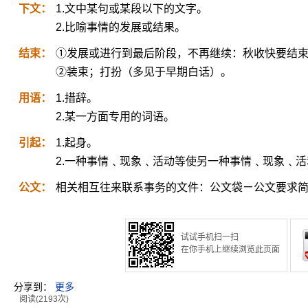
下文：
1.文中某句或某段以下的文字。
2.比喻事情的发展或结果。
结束：
①发展或进行到最后阶段，不再继续：秋收快要结
②装束；打扮（多见于早期白话）。
用语：
1.措辞。
2.某一方面专用的词语。
引起：
1.起身。
2.一种事情﹑现象﹑活动等使另一种事情﹑现象﹑
公文：
相关相互往来联系事务的文件：公文袋ㄧ公文要求
试试手机扫一扫
在你手机上继续浏览此页面
分享到：
更多
阅读(2193次)