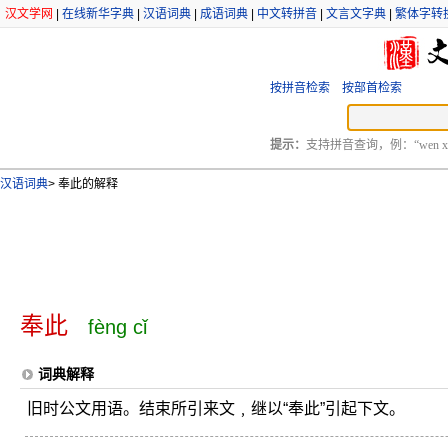
汉文学网
|
在线新华字典
|
汉语词典
|
成语词典
|
中文转拼音
|
文言文字典
|
繁体字转
按拼音检索
按部首检索
提示：
支持拼音查询，例：“wen xu
汉语词典
>
奉此的解释
奉此
fèng cǐ
词典解释
旧时公文用语。结束所引来文﹐继以“奉此”引起下文。