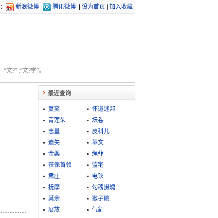
：
新浪微博
腾讯微博
|
设为首页
|
加入收藏
文?” ;“文?学”。
最近查询
复穾
怀道迷邦
青莲朵
坛卷
志量
皮科儿
遗矢
革文
金蘂
绳菲
获保首领
监宅
肃庄
电铗
抚摩
勾魂摄魄
其余
猴子跳
展放
气割