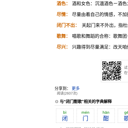
酒色：
酒和女色：沉湎酒色ㄧ酒色
尽情：
尽量由着自己的情感，不加
闭门不出：
关起门来不外出，指杜
歌舞：
唱歌和舞蹈的合称：歌舞团
尽兴：
兴趣得到尽量满足：改天咱
试
在
分享到：
更多
阅读(2607次)
与“闭门酣歌”相关的字典解释
bì
mén
hān
g
闭
门
酣