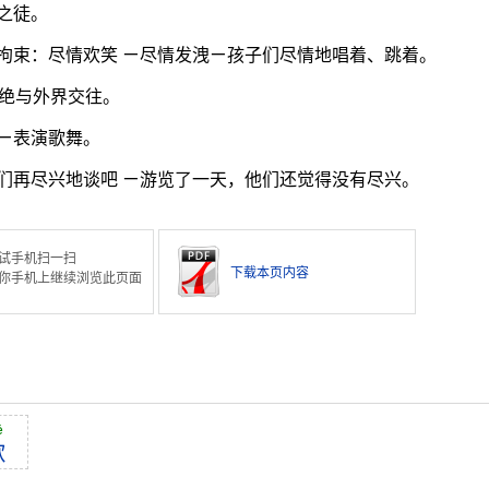
之徒。
拘束：尽情欢笑 ㄧ尽情发洩ㄧ孩子们尽情地唱着、跳着。
绝与外界交往。
ㄧ表演歌舞。
们再尽兴地谈吧 ㄧ游览了一天，他们还觉得没有尽兴。
试手机扫一扫
下载本页内容
你手机上继续浏览此页面
ē
歌