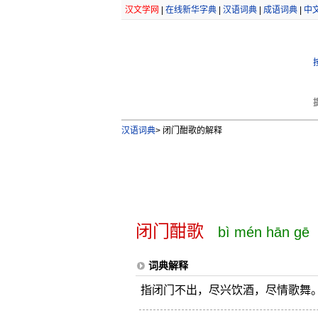
汉文学网
|
在线新华字典
|
汉语词典
|
成语词典
|
中
汉语词典
>
闭门酣歌的解释
闭门酣歌
bì mén hān gē
词典解释
指闭门不出，尽兴饮酒，尽情歌舞