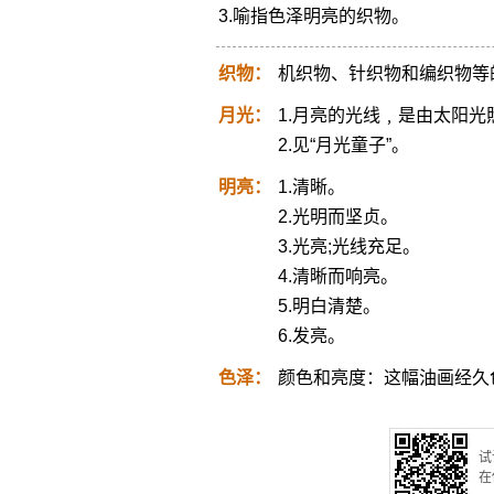
3.喻指色泽明亮的织物。
织物：
机织物、针织物和编织物等
月光：
1.月亮的光线﹐是由太阳
2.见“月光童子”。
明亮：
1.清晰。
2.光明而坚贞。
3.光亮;光线充足。
4.清晰而响亮。
5.明白清楚。
6.发亮。
色泽：
颜色和亮度：这幅油画经久
试
在