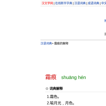
汉文学网
|
在线新华字典
|
汉语词典
|
成语词典
|
中
汉语词典
>
霜痕的解释
霜痕
shuāng hén
词典解释
1.霜色。
2.喻月光﹐月色。