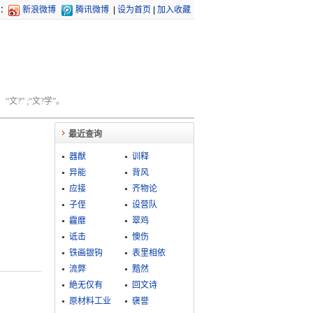
：
新浪微博
腾讯微博
|
设为首页
|
加入收藏
文?” ;“文?学”。
最近查询
器猷
训释
异能
背风
应接
齐物论
子侄
设营队
靃靡
翠鸡
诋击
懊伤
铁画银钩
表里相依
流弊
黯然
絶无仅有
回文诗
原材料工业
襃誉