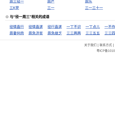
周三径一
周严
周乐
三K党
三一
三一三十一
与“径一周三”相关的成语
径情直行
径情直遂
径行直遂
一丁不识
一丁点儿
周妻何肉
周急济贫
周急继乏
三三两两
三三五五
三三
|
|
关于我们
联系方式
粤ICP备1010