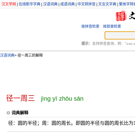
汉文学网
|
在线新华字典
|
汉语词典
|
成语词典
|
中文转拼音
|
文言文字典
|
繁体字转
按拼音检索
按部首检索
提示：
支持拼音查询，例：“wen xu
汉语词典
>
径一周三的解释
径一周三
jìng yī zhōu sān
词典解释
径：圆的半径；周：圆的周长。即圆的半径与圆的周长比为