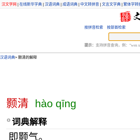
汉文学网
|
在线新华字典
|
汉语词典
|
成语词典
|
中文转拼音
|
文言文字典
|
繁体字转
按拼音检索
按部首检索
提示：
支持拼音查询，例：“wen xu
汉语词典
>
颢清的解释
颢清
hào qīng
词典解释
即颢气。