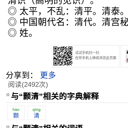
清识（高明的见识）。
◎ 太平，不乱：清平。清泰
◎ 中国朝代名：清代。清宫
◎ 姓。
试试手机扫一扫
在你手机上继续浏览此页面
分享到：
更多
阅读(2492次)
与“颢清”相关的字典解释
hào
qīng
颢
清