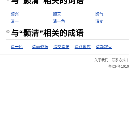
与“颢清”相关的词语
颢兴
颢天
颢气
清一
清一色
清丈
与“颢清”相关的成语
清一色
清丽俊逸
清交素友
清仓盘库
清净寂灭
|
|
关于我们
联系方式
粤ICP备1010