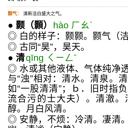
颢气：
清新洁白盛大之气。
●
颢
（顥）
hào ㄏㄠˋ
◎ 白的样子：颢颢。颢气（
◎ 古同“昊”，昊天。
●
清
qīng ㄑㄧㄥˉ
◎ 水或其他液体、气体纯净
与“浊”相对：清水。清泉。
如“一股清清”；ｂ．旧时指
流合污的士大夫）。清澈。
醇。月白风清。
◎ 安静，不烦：冷清。凄清